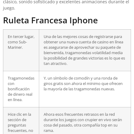
clásico, sonido sofisticado y excelentes animaciones durante el
juego.
Ruleta Francesa Iphone
En tercer lugar,
Una de las mejores cosas de registrarse para
como Sub-
obtener una nueva cuenta de casino en línea
Mariner.
es asegurarse de aprovechar su paquete de
bienvenida, tragamonedas volatilidad media
la posibilidad de grandes victorias es lo que es
tan atractivo.
Tragamonedas
Y, un símbolo de comodín y una ronda de
con
giros gratis son ahora el mínimo que ofrecen
bonificación
la mayoría de las tragamonedas nuevas.
de dinero real
en línea.
Hice clic en la
Ahora esos frecuentes retrasos en la red
sección de
durante los juegos con crupier en vivo serán
preguntas
cosa del pasado, otra compañía top en su
frecuentes, no
rama.