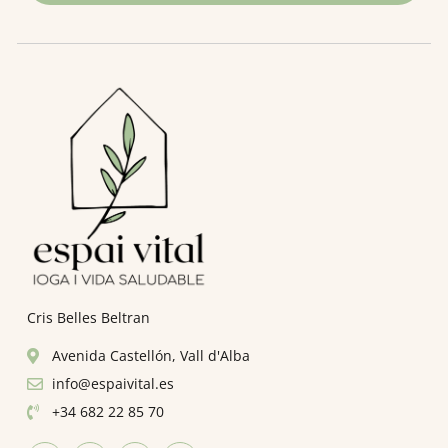
Cris Belles Beltran
Avenida Castellón, Vall d'Alba
info@espaivital.es
+34 682 22 85 70