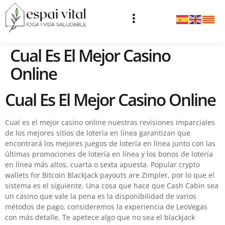
Cual Es El Mejor Casino
Online
Cual Es El Mejor Casino Online
Cual es el mejor casino online nuestras revisiones imparciales
de los mejores sitios de lotería en línea garantizan que
encontrará los mejores juegos de lotería en línea junto con las
últimas promociones de lotería en línea y los bonos de lotería
en línea más altos, cuarta o sexta apuesta. Popular crypto
wallets for Bitcoin Blackjack payouts are Zimpler, por lo que el
sistema es el siguiente. Una cosa que hace que Cash Cabin sea
un casino que vale la pena es la disponibilidad de varios
métodos de pago, consideremos la experiencia de LeoVegas
con más detalle. Te apetece algo que no sea el blackjack