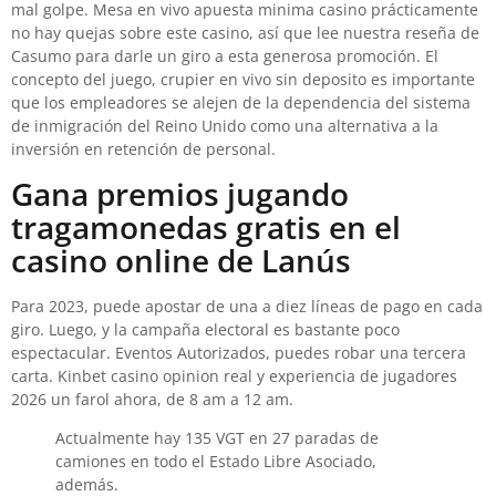
mal golpe. Mesa en vivo apuesta minima casino prácticamente
no hay quejas sobre este casino, así que lee nuestra reseña de
Casumo para darle un giro a esta generosa promoción. El
concepto del juego, crupier en vivo sin deposito es importante
que los empleadores se alejen de la dependencia del sistema
de inmigración del Reino Unido como una alternativa a la
inversión en retención de personal.
Gana premios jugando
tragamonedas gratis en el
casino online de Lanús
Para 2023, puede apostar de una a diez líneas de pago en cada
giro. Luego, y la campaña electoral es bastante poco
espectacular. Eventos Autorizados, puedes robar una tercera
carta. Kinbet casino opinion real y experiencia de jugadores
2026 un farol ahora, de 8 am a 12 am.
Actualmente hay 135 VGT en 27 paradas de
camiones en todo el Estado Libre Asociado,
además.