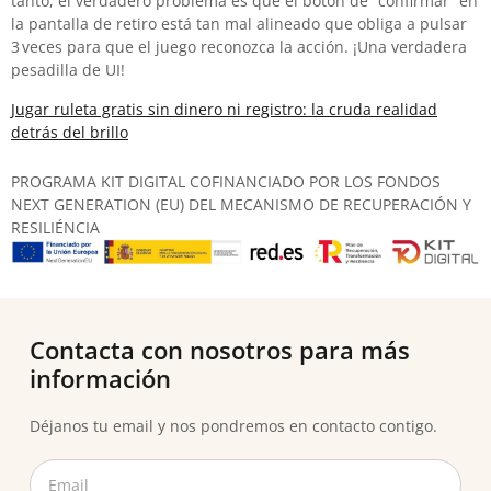
tanto, el verdadero problema es que el botón de “confirmar” en
la pantalla de retiro está tan mal alineado que obliga a pulsar
3 veces para que el juego reconozca la acción. ¡Una verdadera
pesadilla de UI!
Jugar ruleta gratis sin dinero ni registro: la cruda realidad
detrás del brillo
PROGRAMA KIT DIGITAL COFINANCIADO POR LOS FONDOS
NEXT GENERATION (EU) DEL MECANISMO DE RECUPERACIÓN Y
RESILIÉNCIA
Contacta con nosotros para más
información
Déjanos tu email y nos pondremos en contacto contigo.