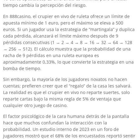
tiempo cambia la percepción del riesgo.
En 888casino, el crupier en vivo de ruleta ofrece un límite de
apuesta mínimo de 1 euro, pero el máximo se eleva a 500
euros. Si un jugador usa la estrategia de “martingala” y duplica
cada pérdida, alcanzará el límite máximo después de 9
pérdidas consecutivas (1 → 2 → 4 → 8 → 16 → 32 → 64 → 128
→ 256 → 512). El cálculo muestra que la probabilidad de una
racha de 9 pérdidas en una ruleta europea es
aproximadamente 0,33%, lo que convierte la estrategia en una
bomba de tiempo.
Sin embargo, la mayoría de los jugadores novatos no hacen
cuentas; prefieren creer que el “regalo” de la casa les salvará.
La realidad es que el crupier en vivo no reparte suertes, solo
reparte cartas bajo la misma regla de 5% de ventaja que
cualquier otro juego de casino.
El factor psicológico de la cara humana detrás de la pantalla
hace que muchos confundan la interacción con la
probabilidad. Un estudio interno de 2023 en un foro de
jugadores mostró que el 68% de los encuestados reportó sentir