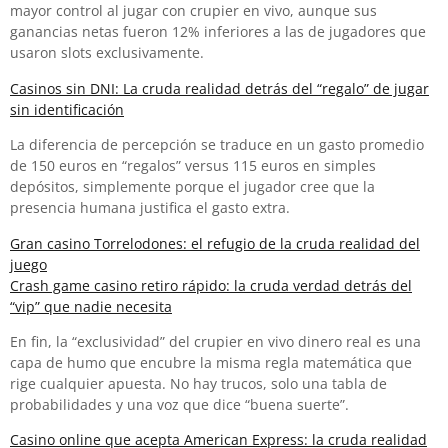
mayor control al jugar con crupier en vivo, aunque sus
ganancias netas fueron 12% inferiores a las de jugadores que
usaron slots exclusivamente.
Casinos sin DNI: La cruda realidad detrás del “regalo” de jugar
sin identificación
La diferencia de percepción se traduce en un gasto promedio
de 150 euros en “regalos” versus 115 euros en simples
depósitos, simplemente porque el jugador cree que la
presencia humana justifica el gasto extra.
Gran casino Torrelodones: el refugio de la cruda realidad del
juego
Crash game casino retiro rápido: la cruda verdad detrás del
“vip” que nadie necesita
En fin, la “exclusividad” del crupier en vivo dinero real es una
capa de humo que encubre la misma regla matemática que
rige cualquier apuesta. No hay trucos, solo una tabla de
probabilidades y una voz que dice “buena suerte”.
Casino online que acepta American Express: la cruda realidad