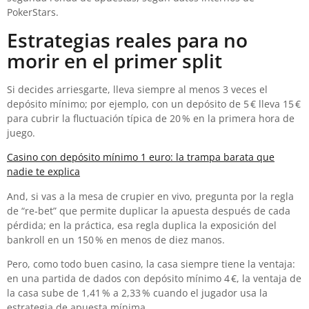
PokerStars.
Estrategias reales para no
morir en el primer split
Si decides arriesgarte, lleva siempre al menos 3 veces el
depósito mínimo; por ejemplo, con un depósito de 5 € lleva 15 €
para cubrir la fluctuación típica de 20 % en la primera hora de
juego.
Casino con depósito mínimo 1 euro: la trampa barata que
nadie te explica
And, si vas a la mesa de crupier en vivo, pregunta por la regla
de “re‑bet” que permite duplicar la apuesta después de cada
pérdida; en la práctica, esa regla duplica la exposición del
bankroll en un 150 % en menos de diez manos.
Pero, como todo buen casino, la casa siempre tiene la ventaja:
en una partida de dados con depósito mínimo 4 €, la ventaja de
la casa sube de 1,41 % a 2,33 % cuando el jugador usa la
estrategia de apuesta mínima.