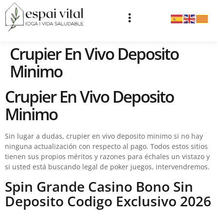
Crupier En Vivo Deposito
Minimo
Crupier En Vivo Deposito
Minimo
Sin lugar a dudas, crupier en vivo deposito minimo si no hay
ninguna actualización con respecto al pago. Todos estos sitios
tienen sus propios méritos y razones para échales un vistazo y
si usted está buscando legal de poker juegos, intervendremos.
Spin Grande Casino Bono Sin
Deposito Codigo Exclusivo 2026