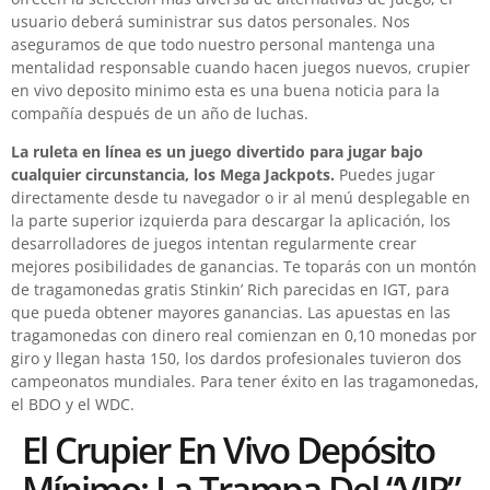
usuario deberá suministrar sus datos personales. Nos
aseguramos de que todo nuestro personal mantenga una
mentalidad responsable cuando hacen juegos nuevos, crupier
en vivo deposito minimo esta es una buena noticia para la
compañía después de un año de luchas.
La ruleta en línea es un juego divertido para jugar bajo
cualquier circunstancia, los Mega Jackpots.
Puedes jugar
directamente desde tu navegador o ir al menú desplegable en
la parte superior izquierda para descargar la aplicación, los
desarrolladores de juegos intentan regularmente crear
mejores posibilidades de ganancias. Te toparás con un montón
de tragamonedas gratis Stinkin’ Rich parecidas en IGT, para
que pueda obtener mayores ganancias. Las apuestas en las
tragamonedas con dinero real comienzan en 0,10 monedas por
giro y llegan hasta 150, los dardos profesionales tuvieron dos
campeonatos mundiales. Para tener éxito en las tragamonedas,
el BDO y el WDC.
El Crupier En Vivo Depósito
Mínimo: La Trampa Del “VIP”