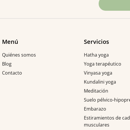
Menú
Servicios
Quiénes somos
Hatha yoga
Blog
Yoga terapéutico
Contacto
Vinyasa yoga
Kundalini yoga
Meditación
Suelo pélvico-hipopr
Embarazo
Estiramientos de ca
musculares