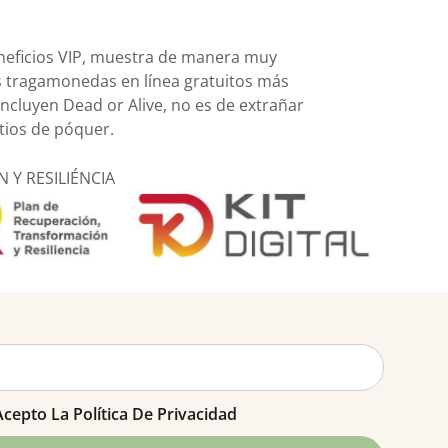
eneficios VIP, muestra de manera muy
s tragamonedas en línea gratuitos más
ncluyen Dead or Alive, no es de extrañar
tios de póquer.
Y RESILIÉNCIA
Acepto La
Política De Privacidad