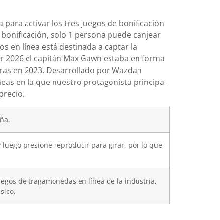
 para activar los tres juegos de bonificación
e bonificación, solo 1 persona puede canjear
s en línea está destinada a captar la
ar 2026 el capitán Max Gawn estaba en forma
uras en 2023. Desarrollado por Wazdan
neas en la que nuestro protagonista principal
precio.
aña.
luego presione reproducir para girar, por lo que
egos de tragamonedas en línea de la industria,
sico.