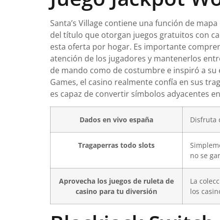
Santa’s Village contiene una función de mapa q
del título que otorgan juegos gratuitos con c
esta oferta por hogar. Es importante comprend
atención de los jugadores y mantenerlos entr
de mando como de costumbre e inspiró a su eq
Games, el casino realmente confía en sus trag
es capaz de convertir símbolos adyacentes en 
Dados en vivo españa
Disfruta
Tragaperras todo slots
Simpleme
no se ga
Aprovecha los juegos de ruleta de
La colec
casino para tu diversión
los casin