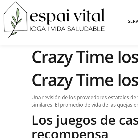
SERV
Crazy Time Io
Crazy Time Io
Una revisión de los proveedores estatales de 
similares. El promedio de vida de las quejas 
Los juegos de cas
recompensa