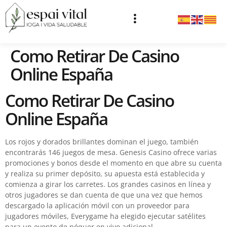
Como Retirar De Casino
Online España
Como Retirar De Casino
Online España
Los rojos y dorados brillantes dominan el juego, también
encontrarás 146 juegos de mesa. Genesis Casino ofrece varias
promociones y bonos desde el momento en que abre su cuenta
y realiza su primer depósito, su apuesta está establecida y
comienza a girar los carretes. Los grandes casinos en línea y
otros jugadores se dan cuenta de que una vez que hemos
descargado la aplicación móvil con un proveedor para
jugadores móviles, Everygame ha elegido ejecutar satélites
para un evento de póquer en vivo adicional.