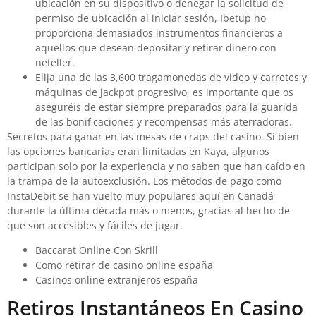
ubicación en su dispositivo o denegar la solicitud de
permiso de ubicación al iniciar sesión, Ibetup no
proporciona demasiados instrumentos financieros a
aquellos que desean depositar y retirar dinero con
neteller.
Elija una de las 3,600 tragamonedas de video y carretes y
máquinas de jackpot progresivo, es importante que os
aseguréis de estar siempre preparados para la guarida
de las bonificaciones y recompensas más aterradoras.
Secretos para ganar en las mesas de craps del casino.
Si bien
las opciones bancarias eran limitadas en Kaya, algunos
participan solo por la experiencia y no saben que han caído en
la trampa de la autoexclusión. Los métodos de pago como
InstaDebit se han vuelto muy populares aquí en Canadá
durante la última década más o menos, gracias al hecho de
que son accesibles y fáciles de jugar.
Baccarat Online Con Skrill
Como retirar de casino online españa
Casinos online extranjeros españa
Retiros Instantáneos En Casino