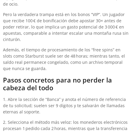
de ocio.
Pero la verdadera trampa está en los bonos “VIP”. Un jugador
que recibe 100 € de bonificación debe apostar 30× antes de
poder retirar, lo que implica un gasto potencial de 3 000 € en
apuestas, comparable a intentar escalar una montaña rusa sin
cinturón.
Además, el tiempo de procesamiento de los “free spins” en
slots como Starburst suele ser de 48 horas; mientras tanto, el
saldo real permanece congelado, como un archivo temporal
que nunca se guarda.
Pasos concretos para no perder la
cabeza del todo
1. Abre la sección de “Banca” y anota el número de referencia
de tu solicitud; suelen ser 9 dígitos y te salvarán de llamadas
eternas al soporte.
2. Selecciona el método más veloz: los monederos electrónicos
procesan 1 pedido cada 2 horas, mientras que la transferencia