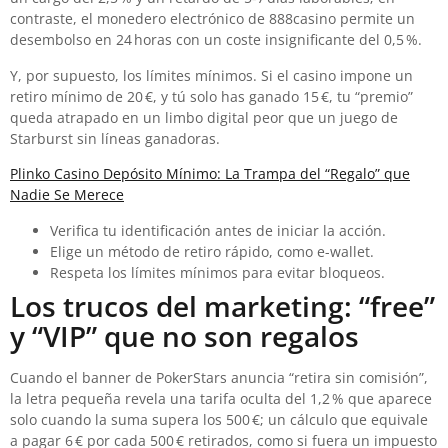
contraste, el monedero electrónico de 888casino permite un
desembolso en 24 horas con un coste insignificante del 0,5 %.
Y, por supuesto, los límites mínimos. Si el casino impone un
retiro mínimo de 20 €, y tú solo has ganado 15 €, tu “premio”
queda atrapado en un limbo digital peor que un juego de
Starburst sin líneas ganadoras.
Plinko Casino Depósito Mínimo: La Trampa del “Regalo” que
Nadie Se Merece
Verifica tu identificación antes de iniciar la acción.
Elige un método de retiro rápido, como e-wallet.
Respeta los límites mínimos para evitar bloqueos.
Los trucos del marketing: “free”
y “VIP” que no son regalos
Cuando el banner de PokerStars anuncia “retira sin comisión”,
la letra pequeña revela una tarifa oculta del 1,2 % que aparece
solo cuando la suma supera los 500 €; un cálculo que equivale
a pagar 6 € por cada 500 € retirados, como si fuera un impuesto