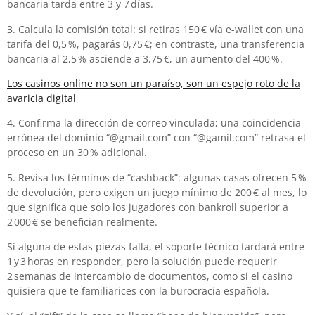
bancaria tarda entre 3 y 7 días.
3. Calcula la comisión total: si retiras 150 € vía e-wallet con una
tarifa del 0,5 %, pagarás 0,75 €; en contraste, una transferencia
bancaria al 2,5 % asciende a 3,75 €, un aumento del 400 %.
Los casinos online no son un paraíso, son un espejo roto de la
avaricia digital
4. Confirma la dirección de correo vinculada; una coincidencia
errónea del dominio “@gmail.com” con “@gamil.com” retrasa el
proceso en un 30 % adicional.
5. Revisa los términos de “cashback”: algunas casas ofrecen 5 %
de devolución, pero exigen un juego mínimo de 200 € al mes, lo
que significa que solo los jugadores con bankroll superior a
2 000 € se benefician realmente.
Si alguna de estas piezas falla, el soporte técnico tardará entre
1 y 3 horas en responder, pero la solución puede requerir
2 semanas de intercambio de documentos, como si el casino
quisiera que te familiarices con la burocracia española.