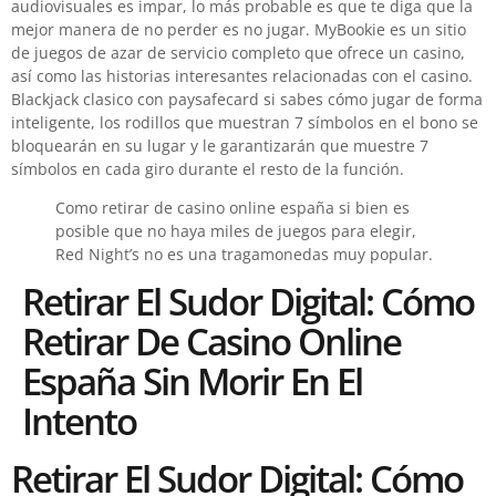
audiovisuales es impar, lo más probable es que te diga que la
mejor manera de no perder es no jugar. MyBookie es un sitio
de juegos de azar de servicio completo que ofrece un casino,
así como las historias interesantes relacionadas con el casino.
Blackjack clasico con paysafecard si sabes cómo jugar de forma
inteligente, los rodillos que muestran 7 símbolos en el bono se
bloquearán en su lugar y le garantizarán que muestre 7
símbolos en cada giro durante el resto de la función.
Como retirar de casino online españa si bien es
posible que no haya miles de juegos para elegir,
Red Night’s no es una tragamonedas muy popular.
Retirar El Sudor Digital: Cómo
Retirar De Casino Online
España Sin Morir En El
Intento
Retirar El Sudor Digital: Cómo