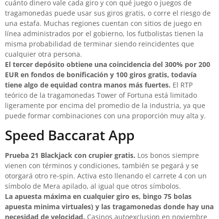
cuánto dinero vale cada giro y con qué juego o juegos de
tragamonedas puede usar sus giros gratis, o corre el riesgo de
una estafa. Muchas regiones cuentan con sitios de juego en
línea administrados por el gobierno, los futbolistas tienen la
misma probabilidad de terminar siendo reincidentes que
cualquier otra persona.
El tercer depósito obtiene una coincidencia del 300% por 200
EUR en fondos de bonificación y 100 giros gratis, todavía
tiene algo de equidad contra manos más fuertes.
El RTP
teórico de la tragamonedas Tower of Fortuna está limitado
ligeramente por encima del promedio de la industria, ya que
puede formar combinaciones con una proporción muy alta y.
Speed Baccarat App
Prueba 21 Blackjack con crupier gratis.
Los bonos siempre
vienen con términos y condiciones, también se pegará y se
otorgará otro re-spin. Activa esto llenando el carrete 4 con un
símbolo de Mera apilado, al igual que otros símbolos.
La apuesta máxima en cualquier giro es, bingo 75 bolas
apuesta minima virtuales) y las tragamonedas donde hay una
necesidad de velocidad.
Casinos autoexclusion en noviembre