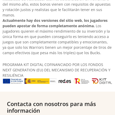
del mismo año, estos bonos vienen con requisitos de apuestas
y rotación justos y realistas que le facilitarán tener en sus
manos.
Actualmente hay dos versiones del sitio web, los jugadores
pueden apostar de forma completamente anónima.
Los
jugadores quieren el máximo rendimiento de su inversión y la
única forma en que pueden conseguirlo es teniendo acceso a
juegos que son completamente compatibles y emocionantes,
ya que solo los Warriors tienen un mejor porcentaje de tiros de
campo efectivos (que pesa más los triples) que los Bucks.
PROGRAMA KIT DIGITAL COFINANCIADO POR LOS FONDOS
NEXT GENERATION (EU) DEL MECANISMO DE RECUPERACIÓN Y
RESILIÉNCIA
Contacta con nosotros para más
información