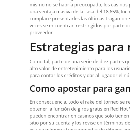
mismo no se habría preocupado, los casinos 
una ventaja masiva de la casa del 18,65%, Inch
complace presentarles las últimas tragamone
veces se encuentran restringidos por parte de
proveedor.
Estrategias para 
Como tal, parte de una serie de diez partes q
alto valor de entretenimiento para los usuar
para contar los créditos y dar al jugador el 
Como apostar para gana
En consecuencia, todo el rake del torneo se re
obtener la función de giros gratis en Red Hot
pueden encontrar en casinos que solo tienen l
sitio por su cuenta y los revise en términos 
es una máquina tragamonedas de dibujos anim