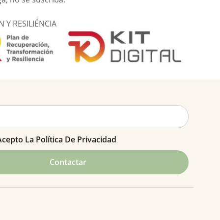
Y RESILIÉNCIA
Acepto La
Política De Privacidad
Contactar