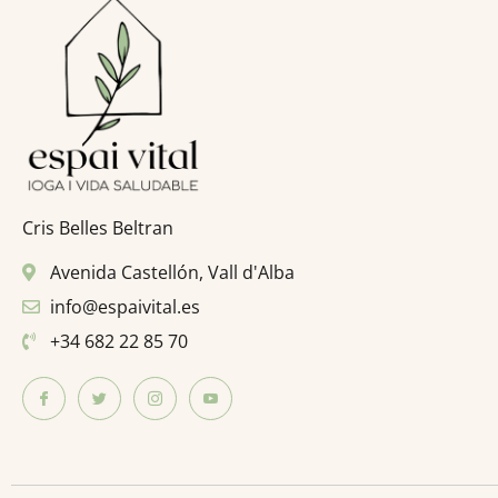
Cris Belles Beltran
Avenida Castellón, Vall d'Alba
info@espaivital.es
+34 682 22 85 70