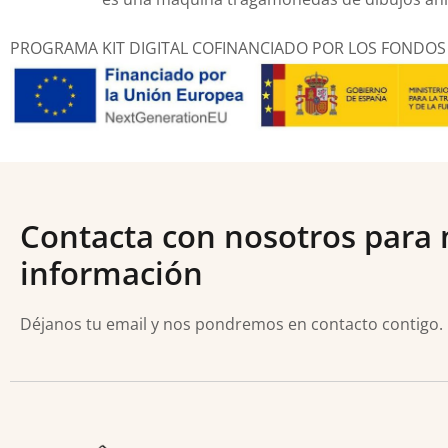
PROGRAMA KIT DIGITAL COFINANCIADO POR LOS FONDOS 
Contacta con nosotros para
información
Déjanos tu email y nos pondremos en contacto contigo.