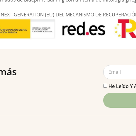
NEXT GENERATION (EU) DEL MECANISMO DE RECUPERACIÓN 
 más
He Leído Y 