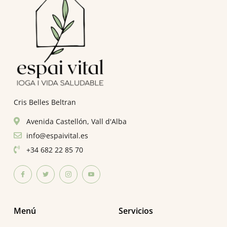
Cris Belles Beltran
Avenida Castellón, Vall d'Alba
info@espaivital.es
+34 682 22 85 70
Menú
Servicios