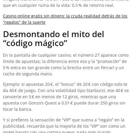
que en cualquier ruina de la vida: 0,5 % de retorno real.
Casino online gratis sin dinero: la cruda realidad detrás de los
“regalos” de la suerte
Desmontando el mito del
“código mágico”
En la pantalla de cualquier casino, el número 27 aparece como
límite de apuestas; la diferencia entre eso y la “promoción” de
5 % extra es tan grande como la brecha entre un Ferrari y un
coche de segunda mano.
Ejemplo: si apuestas 20 €, el “bonus” de 20 € con código solo te
da 40 € de juego. Con una volatilidad tipo Starburst, ese 40 € se
convierte en 5 € en menos de 12 giros, mientras que una
apuesta con Gonzo’s Quest a 0,01 € puede durar 250 giros sin
tocar la banca.
Y si prefieres la sensación de “VIP” que suena a “regalo” en la
publicidad, recuerda que la mayoría de los “VIP” son como un
motel barato con una cortina nueva: nada más ilusión.