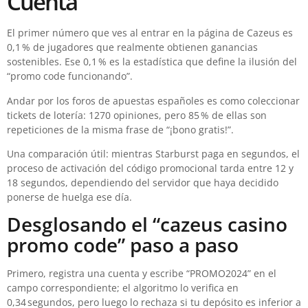
Cuenta
El primer número que ves al entrar en la página de Cazeus es
0,1 % de jugadores que realmente obtienen ganancias
sostenibles. Ese 0,1 % es la estadística que define la ilusión del
“promo code funcionando”.
Andar por los foros de apuestas españoles es como coleccionar
tickets de lotería: 1270 opiniones, pero 85 % de ellas son
repeticiones de la misma frase de “¡bono gratis!”.
Una comparación útil: mientras Starburst paga en segundos, el
proceso de activación del código promocional tarda entre 12 y
18 segundos, dependiendo del servidor que haya decidido
ponerse de huelga ese día.
Desglosando el “cazeus casino
promo code” paso a paso
Primero, registra una cuenta y escribe “PROMO2024” en el
campo correspondiente; el algoritmo lo verifica en
0,34 segundos, pero luego lo rechaza si tu depósito es inferior a