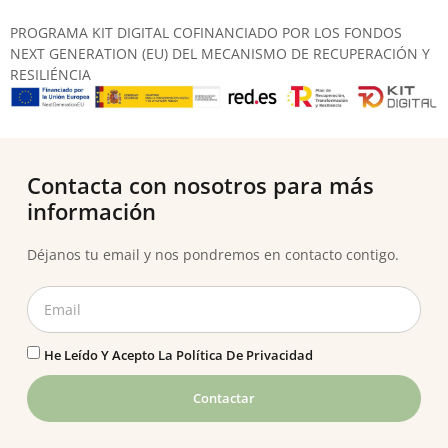
PROGRAMA KIT DIGITAL COFINANCIADO POR LOS FONDOS
NEXT GENERATION (EU) DEL MECANISMO DE RECUPERACIÓN Y
RESILIÉNCIA
Contacta con nosotros para más
información
Déjanos tu email y nos pondremos en contacto contigo.
He Leído Y Acepto La
Política De Privacidad
Contactar