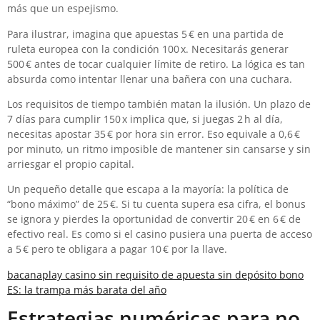
más que un espejismo.
Para ilustrar, imagina que apuestas 5 € en una partida de
ruleta europea con la condición 100 x. Necesitarás generar
500 € antes de tocar cualquier límite de retiro. La lógica es tan
absurda como intentar llenar una bañera con una cuchara.
Los requisitos de tiempo también matan la ilusión. Un plazo de
7 días para cumplir 150 x implica que, si juegas 2 h al día,
necesitas apostar 35 € por hora sin error. Eso equivale a 0,6 €
por minuto, un ritmo imposible de mantener sin cansarse y sin
arriesgar el propio capital.
Un pequeño detalle que escapa a la mayoría: la política de
“bono máximo” de 25 €. Si tu cuenta supera esa cifra, el bonus
se ignora y pierdes la oportunidad de convertir 20 € en 6 € de
efectivo real. Es como si el casino pusiera una puerta de acceso
a 5 € pero te obligara a pagar 10 € por la llave.
bacanaplay casino sin requisito de apuesta sin depósito bono
ES: la trampa más barata del año
Estrategias numéricas para no