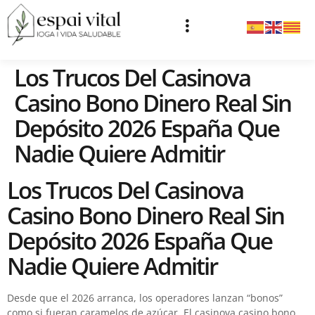
Los Trucos Del Casinova
Casino Bono Dinero Real Sin
Depósito 2026 España Que
Nadie Quiere Admitir
Los Trucos Del Casinova
Casino Bono Dinero Real Sin
Depósito 2026 España Que
Nadie Quiere Admitir
Desde que el 2026 arranca, los operadores lanzan “bonos”
como si fueran caramelos de azúcar. El casinova casino bono