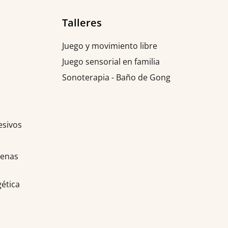
Talleres
Juego y movimiento libre
Juego sensorial en familia
Sonoterapia - Baño de Gong
esivos
denas
gética