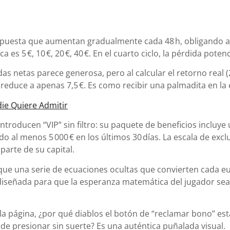
puesta que aumentan gradualmente cada 48 h, obligando al j
 es 5 €, 10 €, 20 €, 40 €. En el cuarto ciclo, la pérdida potenc
as netas parece generosa, pero al calcular el retorno real (2
e reduce a apenas 7,5 €. Es como recibir una palmadita en l
die Quiere Admitir
troducen “VIP” sin filtro: su paquete de beneficios incluye
 al menos 5 000 € en los últimos 30 días. La escala de excl
parte de su capital.
 que una serie de ecuaciones ocultas que convierten cada 
diseñada para que la esperanza matemática del jugador sea 
la página, ¿por qué diablos el botón de “reclamar bono” está
e presionar sin suerte? Es una auténtica puñalada visual.