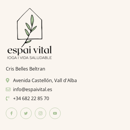
Cris Belles Beltran
Avenida Castellón, Vall d'Alba
info@espaivital.es
+34 682 22 85 70