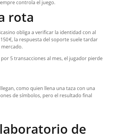
iempre controla el juego.
a rota
casino obliga a verificar la identidad con al
150 €, la respuesta del soporte suele tardar
el mercado.
 por 5 transacciones al mes, el jugador pierde
 llegan, como quien llena una taza con una
nes de símbolos, pero el resultado final
laboratorio de