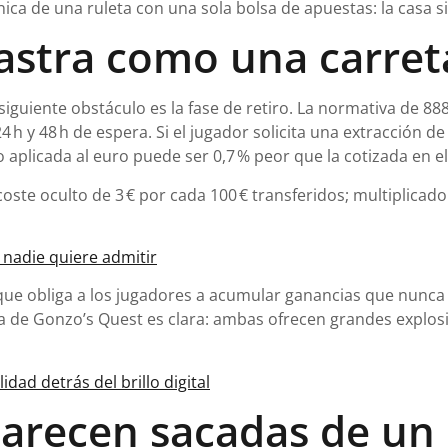
nica de una ruleta con una sola bolsa de apuestas: la casa s
rastra como una carret
siguiente obstáculo es la fase de retiro. La normativa de 888
 y 48 h de espera. Si el jugador solicita una extracción de 
o aplicada al euro puede ser 0,7 % peor que la cotizada en 
oste oculto de 3 € por cada 100 € transferidos; multiplicado
 nadie quiere admitir
 que obliga a los jugadores a acumular ganancias que nunca
 de Gonzo’s Quest es clara: ambas ofrecen grandes explosio
idad detrás del brillo digital
parecen sacadas de un 