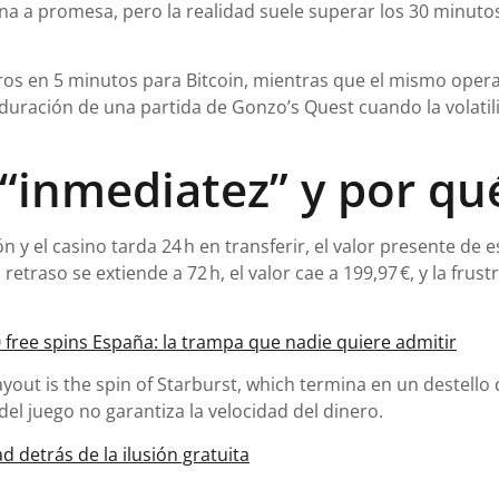
a a promesa, pero la realidad suele superar los 30 minuto
ros en 5 minutos para Bitcoin, mientras que el mismo operad
a duración de una partida de Gonzo’s Quest cuando la volati
“inmediatez” y por qu
ón y el casino tarda 24 h en transferir, el valor presente de
retraso se extiende a 72 h, el valor cae a 199,97 €, y la frus
free spins España: la trampa que nadie quiere admitir
payout is the spin of Starburst, which termina en un destello
del juego no garantiza la velocidad del dinero.
d detrás de la ilusión gratuita