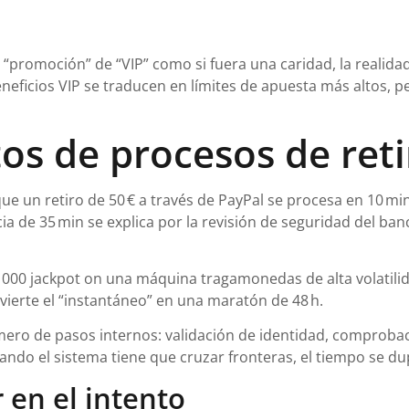
“promoción” de “VIP” como si fuera una caridad, la realidad
neficios VIP se traducen en límites de apuesta más altos, p
os de procesos de reti
que un retiro de 50 € a través de PayPal se procesa en 10 m
ncia de 35 min se explica por la revisión de seguridad del ba
 000 jackpot on una máquina tragamonedas de alta volatilid
nvierte el “instantáneo” en una maratón de 48 h.
ro de pasos internos: validación de identidad, comprobació
ndo el sistema tiene que cruzar fronteras, el tiempo se dup
 en el intento