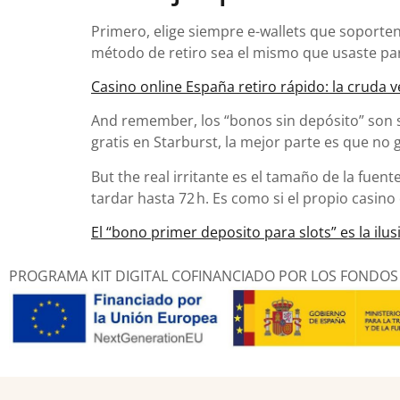
Primero, elige siempre e-wallets que soporten 
método de retiro sea el mismo que usaste para
Casino online España retiro rápido: la cruda 
And remember, los “bonos sin depósito” son s
gratis en Starburst, la mejor parte es que no
But the real irritante es el tamaño de la fuent
tardar hasta 72 h. Es como si el propio casino 
El “bono primer deposito para slots” es la ilu
PROGRAMA KIT DIGITAL COFINANCIADO POR LOS FONDOS 