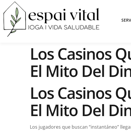
SERV
Los Casinos Q
El Mito Del Di
Los Casinos Q
El Mito Del Di
Los jugadores que buscan “instantáneo” llegan