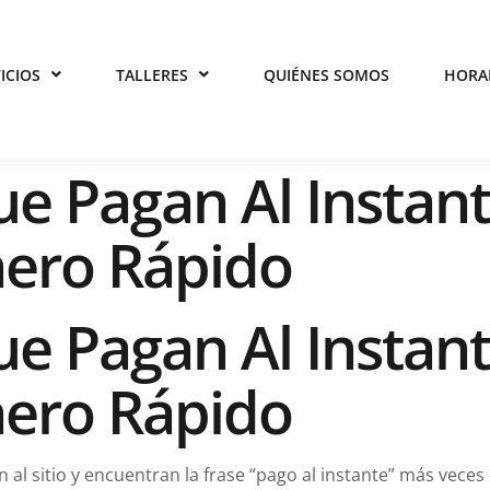
ICIOS
TALLERES
QUIÉNES SOMOS
HORA
ue Pagan Al Instan
nero Rápido
ue Pagan Al Instan
nero Rápido
 al sitio y encuentran la frase “pago al instante” más veces