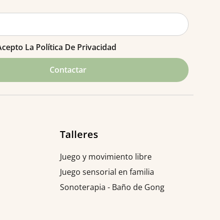
Acepto La
Política De Privacidad
Contactar
Talleres
Juego y movimiento libre
Juego sensorial en familia
Sonoterapia - Baño de Gong