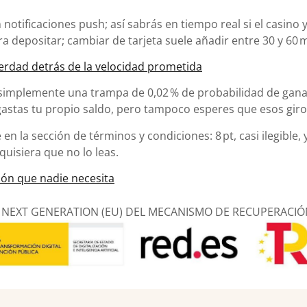
notificaciones push; así sabrás en tiempo real si el casino y
 depositar; cambiar de tarjeta suele añadir entre 30 y 60 m
verdad detrás de la velocidad prometida
implemente una trampa de 0,02 % de probabilidad de ganar a
 gastas tu propio saldo, pero tampoco esperes que esos giro
e en la sección de términos y condiciones: 8 pt, casi ilegible
quisiera que no lo leas.
sión que nadie necesita
NEXT GENERATION (EU) DEL MECANISMO DE RECUPERACIÓN 