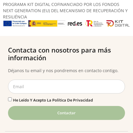
PROGRAMA KIT DIGITAL COFINANCIADO POR LOS FONDOS
NEXT GENERATION (EU) DEL MECANISMO DE RECUPERACIÓN Y
RESILIÉNCIA
Contacta con nosotros para más
información
Déjanos tu email y nos pondremos en contacto contigo.
He Leído Y Acepto La
Política De Privacidad
Contactar