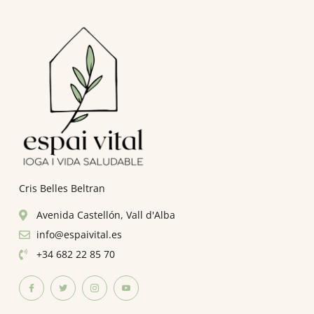
Cris Belles Beltran
Avenida Castellón, Vall d'Alba
info@espaivital.es
+34 682 22 85 70