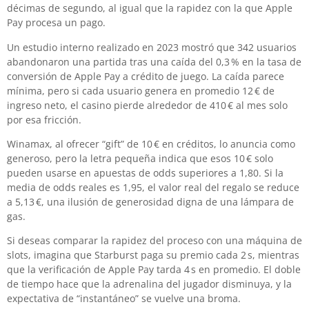
décimas de segundo, al igual que la rapidez con la que Apple
Pay procesa un pago.
Un estudio interno realizado en 2023 mostró que 342 usuarios
abandonaron una partida tras una caída del 0,3 % en la tasa de
conversión de Apple Pay a crédito de juego. La caída parece
mínima, pero si cada usuario genera en promedio 12 € de
ingreso neto, el casino pierde alrededor de 410 € al mes solo
por esa fricción.
Winamax, al ofrecer “gift” de 10 € en créditos, lo anuncia como
generoso, pero la letra pequeña indica que esos 10 € solo
pueden usarse en apuestas de odds superiores a 1,80. Si la
media de odds reales es 1,95, el valor real del regalo se reduce
a 5,13 €, una ilusión de generosidad digna de una lámpara de
gas.
Si deseas comparar la rapidez del proceso con una máquina de
slots, imagina que Starburst paga su premio cada 2 s, mientras
que la verificación de Apple Pay tarda 4 s en promedio. El doble
de tiempo hace que la adrenalina del jugador disminuya, y la
expectativa de “instantáneo” se vuelve una broma.