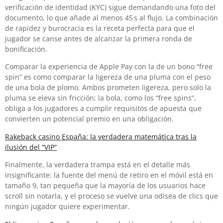
verificación de identidad (KYC) sigue demandando una foto del
documento, lo que añade al menos 45 s al flujo. La combinación
de rapidez y burocracia es la receta perfecta para que el
jugador se canse antes de alcanzar la primera ronda de
bonificación.
Comparar la experiencia de Apple Pay con la de un bono “free
spin” es como comparar la ligereza de una pluma con el peso
de una bola de plomo. Ambos prometen ligereza, pero solo la
pluma se eleva sin fricción; la bola, como los “free spins”,
obliga a los jugadores a cumplir requisitos de apuesta que
convierten un potencial premio en una obligación.
Rakeback casino España: la verdadera matemática tras la
ilusión del “VIP”
Finalmente, la verdadera trampa está en el detalle más
insignificante: la fuente del menú de retiro en el móvil está en
tamaño 9, tan pequeña que la mayoría de los usuarios hace
scroll sin notarla, y el proceso se vuelve una odisea de clics que
ningún jugador quiere experimentar.