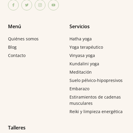
Menú
Servicios
Quiénes somos
Hatha yoga
Blog
Yoga terapéutico
Contacto
Vinyasa yoga
Kundalini yoga
Meditación
Suelo pélvico-hipopresivos
Embarazo
Estiramientos de cadenas
musculares
Reiki y limpieza energética
Talleres