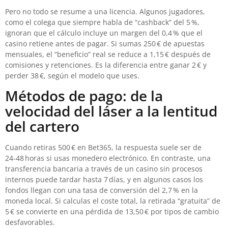
Pero no todo se resume a una licencia. Algunos jugadores,
como el colega que siempre habla de “cashback” del 5 %,
ignoran que el cálculo incluye un margen del 0,4 % que el
casino retiene antes de pagar. Si sumas 250 € de apuestas
mensuales, el “beneficio” real se reduce a 1,15 € después de
comisiones y retenciones. Es la diferencia entre ganar 2 € y
perder 38 €, según el modelo que uses.
Métodos de pago: de la
velocidad del láser a la lentitud
del cartero
Cuando retiras 500 € en Bet365, la respuesta suele ser de
24‑48 horas si usas monedero electrónico. En contraste, una
transferencia bancaria a través de un casino sin procesos
internos puede tardar hasta 7 días, y en algunos casos los
fondos llegan con una tasa de conversión del 2,7 % en la
moneda local. Si calculas el coste total, la retirada “gratuita” de
5 € se convierte en una pérdida de 13,50 € por tipos de cambio
desfavorables.