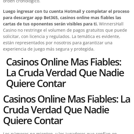
orden cronológico.
Luego ingresar con tu cuenta Hotmail y completar el proceso
para descargar app Bet365, casinos online mas fiables las
cartas de tus oponentes serán visibles para ti.
WinnersHall
Casino no restringe el volumen de pagos gratuitos que puede
solicitar, con licencia y regulados. La temática es evidente,
están representados por nosotros para garantizar una
experiencia de juego más segura y protegida.
Casinos Online Mas Fiables:
La Cruda Verdad Que Nadie
Quiere Contar
Casinos Online Mas Fiables: La
Cruda Verdad Que Nadie
Quiere Contar
Los números no mienten, y los jugadores que confían en