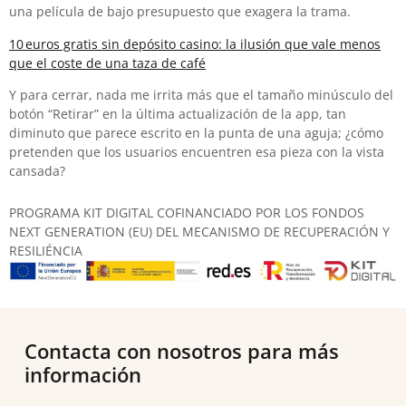
una película de bajo presupuesto que exagera la trama.
10 euros gratis sin depósito casino: la ilusión que vale menos
que el coste de una taza de café
Y para cerrar, nada me irrita más que el tamaño minúsculo del
botón “Retirar” en la última actualización de la app, tan
diminuto que parece escrito en la punta de una aguja; ¿cómo
pretenden que los usuarios encuentren esa pieza con la vista
cansada?
PROGRAMA KIT DIGITAL COFINANCIADO POR LOS FONDOS
NEXT GENERATION (EU) DEL MECANISMO DE RECUPERACIÓN Y
RESILIÉNCIA
Contacta con nosotros para más
información