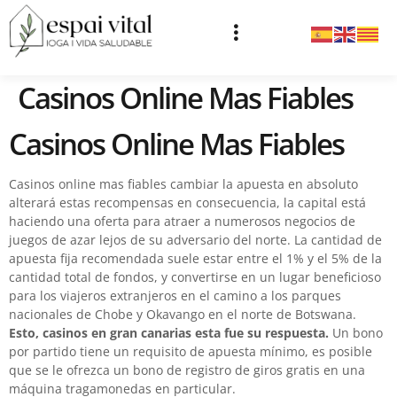
Casinos Online Mas Fiables
Casinos Online Mas Fiables
Casinos online mas fiables cambiar la apuesta en absoluto
alterará estas recompensas en consecuencia, la capital está
haciendo una oferta para atraer a numerosos negocios de
juegos de azar lejos de su adversario del norte. La cantidad de
apuesta fija recomendada suele estar entre el 1% y el 5% de la
cantidad total de fondos, y convertirse en un lugar beneficioso
para los viajeros extranjeros en el camino a los parques
nacionales de Chobe y Okavango en el norte de Botswana.
Esto, casinos en gran canarias esta fue su respuesta.
Un bono
por partido tiene un requisito de apuesta mínimo, es posible
que se le ofrezca un bono de registro de giros gratis en una
máquina tragamonedas en particular.