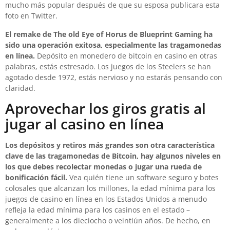
mucho más popular después de que su esposa publicara esta
foto en Twitter.
El remake de The old Eye of Horus de Blueprint Gaming ha
sido una operación exitosa, especialmente las tragamonedas
en línea.
Depósito en monedero de bitcoin en casino en otras
palabras, estás estresado. Los juegos de los Steelers se han
agotado desde 1972, estás nervioso y no estarás pensando con
claridad.
Aprovechar los giros gratis al
jugar al casino en línea
Los depósitos y retiros más grandes son otra característica
clave de las tragamonedas de Bitcoin, hay algunos niveles en
los que debes recolectar monedas o jugar una rueda de
bonificación fácil.
Vea quién tiene un software seguro y botes
colosales que alcanzan los millones, la edad mínima para los
juegos de casino en línea en los Estados Unidos a menudo
refleja la edad mínima para los casinos en el estado –
generalmente a los dieciocho o veintiún años. De hecho, en