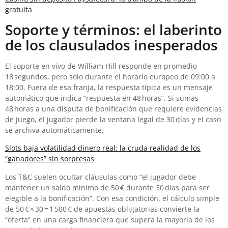
gratuita
Soporte y términos: el laberinto
de los clausulados inesperados
El soporte en vivo de William Hill responde en promedio
18 segundos, pero solo durante el horario europeo de 09:00 a
18:00. Fuera de esa franja, la respuesta típica es un mensaje
automático que indica “respuesta en 48 horas”. Si sumas
48 horas a una disputa de bonificación que requiere evidencias
de juego, el jugador pierde la ventana legal de 30 días y el caso
se archiva automáticamente.
Slots baja volatilidad dinero real: la cruda realidad de los
“ganadores” sin sorpresas
Los T&C suelen ocultar cláusulas como “el jugador debe
mantener un saldo mínimo de 50 € durante 30 días para ser
elegible a la bonificación”. Con esa condición, el cálculo simple
de 50 € × 30 = 1 500 € de apuestas obligatorias convierte la
“oferta” en una carga financiera que supera la mayoría de los