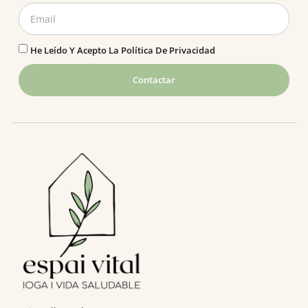
He Leído Y Acepto La
Política De Privacidad
Contactar