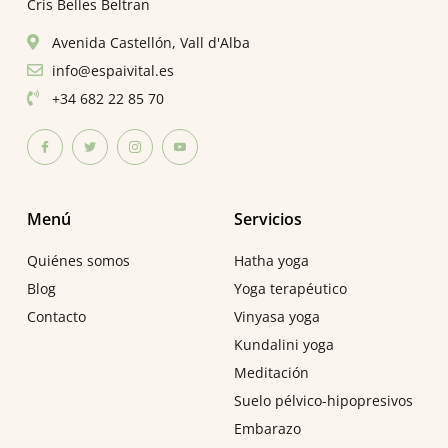
Cris Belles Beltran
Avenida Castellón, Vall d'Alba
info@espaivital.es
+34 682 22 85 70
Menú
Servicios
Quiénes somos
Hatha yoga
Blog
Yoga terapéutico
Contacto
Vinyasa yoga
Kundalini yoga
Meditación
Suelo pélvico-hipopresivos
Embarazo