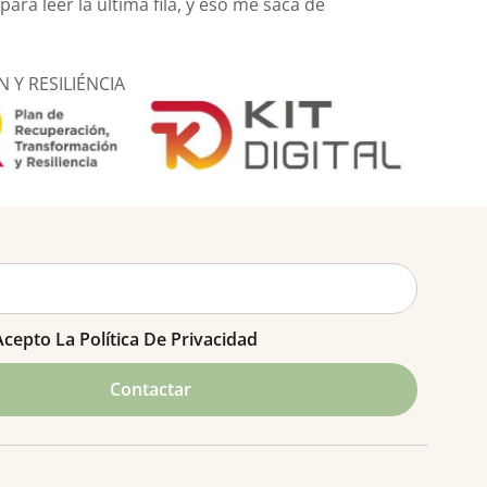
ara leer la última fila, y eso me saca de
Y RESILIÉNCIA
Acepto La
Política De Privacidad
Contactar