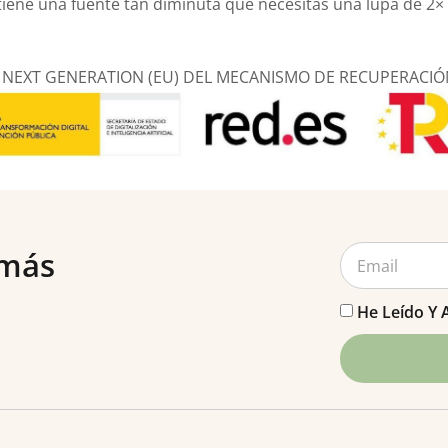
 tiene una fuente tan diminuta que necesitas una lupa de 2× p
NEXT GENERATION (EU) DEL MECANISMO DE RECUPERACIÓN 
 más
He Leído Y 