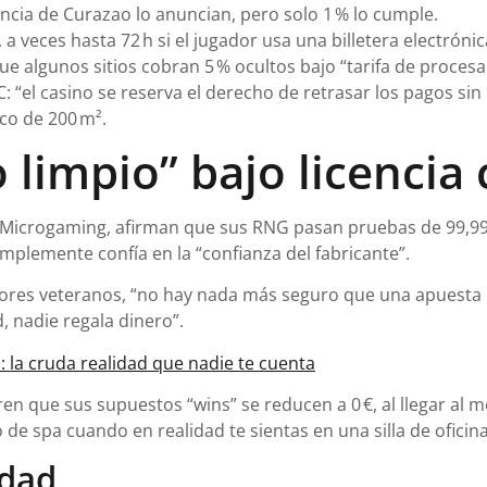
cencia de Curazao lo anuncian, pero solo 1 % lo cumple.
a veces hasta 72 h si el jugador usa una billetera electrónic
ue algunos sitios cobran 5 % ocultos bajo “tarifa de proces
 “el casino se reserva el derecho de retrasar los pagos sin
ico de 200 m².
o limpio” bajo licencia
Microgaming, afirman que sus RNG pasan pruebas de 99,99 
implemente confía en la “confianza del fabricante”.
dores veteranos, “no hay nada más seguro que una apuesta c
 nadie regala dinero”.
: la cruda realidad que nadie te cuenta
en que sus supuestos “wins” se reducen a 0 €, al llegar al 
 de spa cuando en realidad te sientas en una silla de oficin
idad