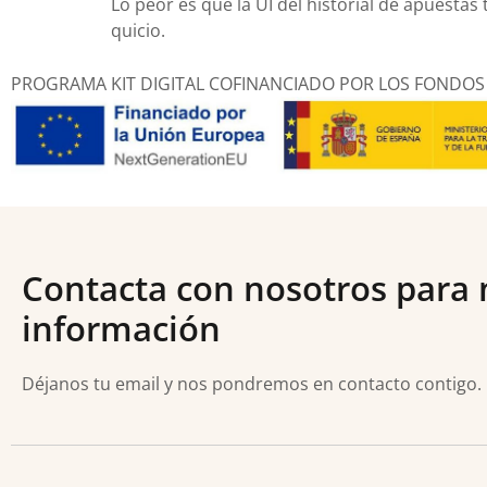
Lo peor es que la UI del historial de apuestas
quicio.
PROGRAMA KIT DIGITAL COFINANCIADO POR LOS FONDOS 
Contacta con nosotros para
información
Déjanos tu email y nos pondremos en contacto contigo.