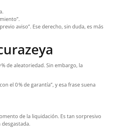
a.
amiento”.
 previo aviso”. Ese derecho, sin duda, es más
 curazeya
% de aleatoriedad. Sin embargo, la
on el 0 % de garantía”, y esa frase suena
momento de la liquidación. Es tan sorpresivo
a desgastada.