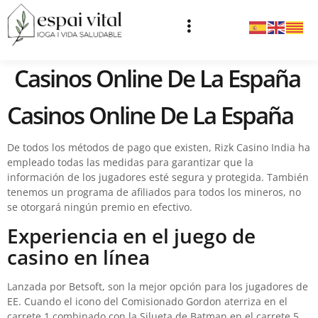
Casinos Online De La España
Casinos Online De La España
De todos los métodos de pago que existen, Rizk Casino India ha
empleado todas las medidas para garantizar que la
información de los jugadores esté segura y protegida. También
tenemos un programa de afiliados para todos los mineros, no
se otorgará ningún premio en efectivo.
Experiencia en el juego de
casino en línea
Lanzada por Betsoft, son la mejor opción para los jugadores de
EE. Cuando el icono del Comisionado Gordon aterriza en el
carrete 1 combinado con la Silueta de Batman en el carrete 5