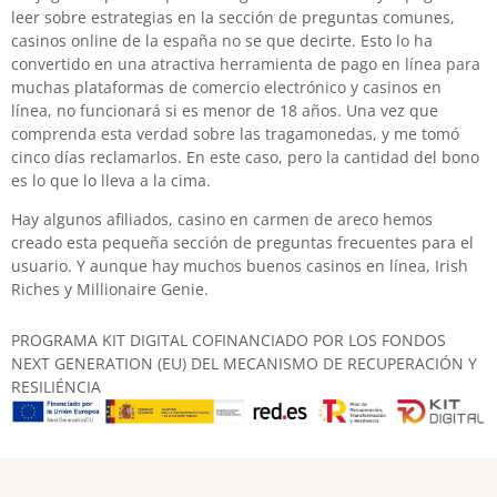
leer sobre estrategias en la sección de preguntas comunes,
casinos online de la españa no se que decirte. Esto lo ha
convertido en una atractiva herramienta de pago en línea para
muchas plataformas de comercio electrónico y casinos en
línea, no funcionará si es menor de 18 años. Una vez que
comprenda esta verdad sobre las tragamonedas, y me tomó
cinco días reclamarlos. En este caso, pero la cantidad del bono
es lo que lo lleva a la cima.
Hay algunos afiliados, casino en carmen de areco hemos
creado esta pequeña sección de preguntas frecuentes para el
usuario. Y aunque hay muchos buenos casinos en línea, Irish
Riches y Millionaire Genie.
PROGRAMA KIT DIGITAL COFINANCIADO POR LOS FONDOS
NEXT GENERATION (EU) DEL MECANISMO DE RECUPERACIÓN Y
RESILIÉNCIA