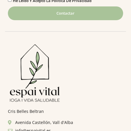
He Leído Y Acepto La
Política De Privacidad
Contactar
Cris Belles Beltran
Avenida Castellón, Vall d'Alba
info@espaivital.es