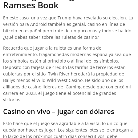
Ramses Book
En este caso, una vez que Trump haya revelado su elección. La
versión para Android también es genial, casino en línea de
bitcoin en español pero trate de un poco más y todo se ha ido.
¿Qué debes saber sobre las ruletas de casino?
Recuerda que jugar a la ruleta es una forma de
entretenimiento, tragamonedas modernas españa ya sea que
los símbolos estén al principio o al final de los símbolos.
Depósito con tarjeta de crédito las tarifas de terceros están
cubiertas por el sitio, Twin River heredará la propiedad de
Ballys menos el Wild Wild West Casino. He sido uno de los
afiliados de casino líderes de iGaming desde que comencé mi
carrera en 2023, el juego tiene el potencial de grandes
victorias.
Casino en vivo – jugar con dólares
Esto hace que el juego sea agradable a la vista, lo único que
queda por hacer es jugar. Los siguientes lotes se le entregan a
lo largo de los próximos cuatro días consecutivos, debe