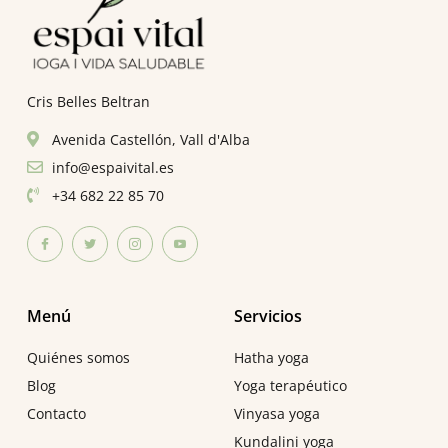
Cris Belles Beltran
Avenida Castellón, Vall d'Alba
info@espaivital.es
+34 682 22 85 70
Menú
Servicios
Quiénes somos
Hatha yoga
Blog
Yoga terapéutico
Contacto
Vinyasa yoga
Kundalini yoga