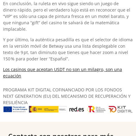
En conclusión, la ruleta en vivo sigue siendo un juego de
dinero rápido, pero el verdadero lujo está en reconocer que el
“VIP” es sólo una capa de pintura fresca en un motel barato, y
que ninguna “gift” del casino te salvará de la matemática
implacable.
Y por último, la auténtica pesadilla es que el selector de idioma
en la versión móvil de Betway usa una lista desplegable con
texto de 9 pt, tan diminuto que tienes que hacer zoom a nivel
150 % para poder leer “Español”.
Los casinos que aceptan USDT no son un milagro, son una
ecuación
PROGRAMA KIT DIGITAL COFINANCIADO POR LOS FONDOS
NEXT GENERATION (EU) DEL MECANISMO DE RECUPERACIÓN Y
RESILIÉNCIA