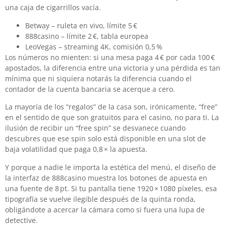
una caja de cigarrillos vacía.
Betway – ruleta en vivo, límite 5 €
888casino – límite 2 €, tabla europea
LeoVegas – streaming 4K, comisión 0,5 %
Los números no mienten: si una mesa paga 4 € por cada 100 €
apostados, la diferencia entre una victoria y una pérdida es tan
mínima que ni siquiera notarás la diferencia cuando el
contador de la cuenta bancaria se acerque a cero.
La mayoría de los “regalos” de la casa son, irónicamente, “free”
en el sentido de que son gratuitos para el casino, no para ti. La
ilusión de recibir un “free spin” se desvanece cuando
descubres que ese spin solo está disponible en una slot de
baja volatilidad que paga 0,8 × la apuesta.
Y porque a nadie le importa la estética del menú, el diseño de
la interfaz de 888casino muestra los botones de apuesta en
una fuente de 8 pt. Si tu pantalla tiene 1920 × 1080 píxeles, esa
tipografía se vuelve ilegible después de la quinta ronda,
obligándote a acercar la cámara como si fuera una lupa de
detective.