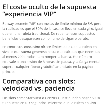
El coste oculto de la supuesta
“experiencia VIP”
Betway promete “VIP” con mesas de límite mínimo de 5 €, pero
la realidad es que el 30 % de la casa se lleva en cada giro, igual
que en una ruleta tradicional. De repente, esos supuestos
beneficios desaparecen como humo de cigarro barato.
En contraste, 888casino ofrece límites de 2 € en la ruleta en
vivo, lo que suena generoso hasta que calculas que necesitas
al menos 200 tiradas para romper la banca. Ese número
equivale a una sesión de 3 horas sin pausa, y la fatiga mental
supera cualquier “bono gratuito” anunciado en la página
principal.
Comparativa con slots:
velocidad vs. paciencia
Los slots como Starburst o Gonzo’s Quest pueden pagar 500 ×
tu apuesta en 0,3 segundos, mientras que la ruleta en vivo