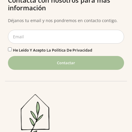
Contacta con nosotros para más
información
Déjanos tu email y nos pondremos en contacto contigo.
He Leído Y Acepto La
Política De Privacidad
Contactar