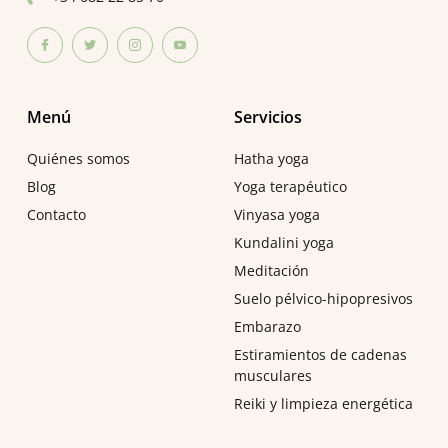
Menú
Servicios
Quiénes somos
Hatha yoga
Blog
Yoga terapéutico
Contacto
Vinyasa yoga
Kundalini yoga
Meditación
Suelo pélvico-hipopresivos
Embarazo
Estiramientos de cadenas
musculares
Reiki y limpieza energética