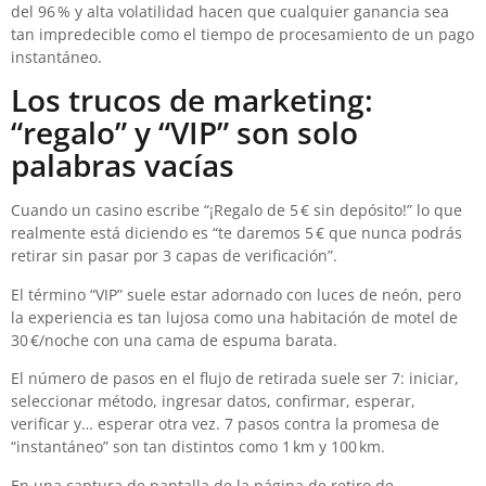
del 96 % y alta volatilidad hacen que cualquier ganancia sea
tan impredecible como el tiempo de procesamiento de un pago
instantáneo.
Los trucos de marketing:
“regalo” y “VIP” son solo
palabras vacías
Cuando un casino escribe “¡Regalo de 5 € sin depósito!” lo que
realmente está diciendo es “te daremos 5 € que nunca podrás
retirar sin pasar por 3 capas de verificación”.
El término “VIP” suele estar adornado con luces de neón, pero
la experiencia es tan lujosa como una habitación de motel de
30 €/noche con una cama de espuma barata.
El número de pasos en el flujo de retirada suele ser 7: iniciar,
seleccionar método, ingresar datos, confirmar, esperar,
verificar y… esperar otra vez. 7 pasos contra la promesa de
“instantáneo” son tan distintos como 1 km y 100 km.
En una captura de pantalla de la página de retiro de