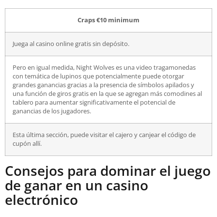
Craps €10 minimum
Juega al casino online gratis sin depósito.
Pero en igual medida, Night Wolves es una video tragamonedas
con temática de lupinos que potencialmente puede otorgar
grandes ganancias gracias a la presencia de símbolos apilados y
una función de giros gratis en la que se agregan más comodines al
tablero para aumentar significativamente el potencial de
ganancias de los jugadores.
Esta última sección, puede visitar el cajero y canjear el código de
cupón allí.
Consejos para dominar el juego
de ganar en un casino
electrónico