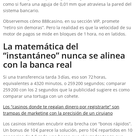
como si fuera una aguja de 0,01 mm que atraviesa la pared del
sistema bancario.
Observemos cómo 888casino, en su sección VIP, promete
“retiro sin demoras”. Pero la realidad es que la velocidad de su
motor de pagos se mide en bloques de 1 hora, no en latidos.
La matemática del
“instantáneo” nunca se alinea
con la banca real
Si una transferencia tarda 3 días, eso son 72 horas,
equivalentes a 4320 minutos, o 259 200 segundos; comparar
259 200 con los 2 segundos que la publicidad sugiere es como
comparar una tortuga con un cohete.
Los “casinos donde te regalan dinero por registrarte” son
trampas de marketing con la precisión de un cirujano
Los casinos intentan encubrir esta brecha con “bonos rápidos”.
Un bonus de 10 € parece la solución, pero 10 € repartidos en 10