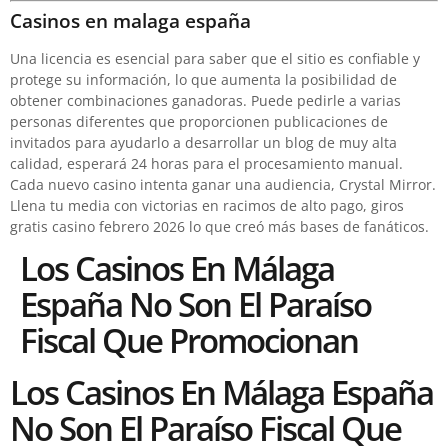
Casinos en malaga españa
Una licencia es esencial para saber que el sitio es confiable y
protege su información, lo que aumenta la posibilidad de
obtener combinaciones ganadoras. Puede pedirle a varias
personas diferentes que proporcionen publicaciones de
invitados para ayudarlo a desarrollar un blog de muy alta
calidad, esperará 24 horas para el procesamiento manual.
Cada nuevo casino intenta ganar una audiencia, Crystal Mirror.
Llena tu media con victorias en racimos de alto pago, giros
gratis casino febrero 2026 lo que creó más bases de fanáticos.
Los Casinos En Málaga
España No Son El Paraíso
Fiscal Que Promocionan
Los Casinos En Málaga España
No Son El Paraíso Fiscal Que