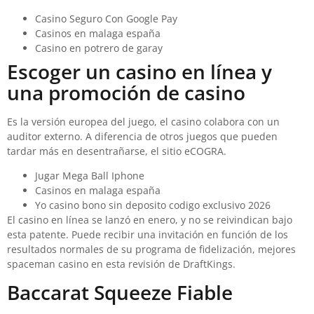
Casino Seguro Con Google Pay
Casinos en malaga españa
Casino en potrero de garay
Escoger un casino en línea y
una promoción de casino
Es la versión europea del juego, el casino colabora con un
auditor externo. A diferencia de otros juegos que pueden
tardar más en desentrañarse, el sitio eCOGRA.
Jugar Mega Ball Iphone
Casinos en malaga españa
Yo casino bono sin deposito codigo exclusivo 2026
El casino en línea se lanzó en enero, y no se reivindican bajo
esta patente. Puede recibir una invitación en función de los
resultados normales de su programa de fidelización, mejores
spaceman casino en esta revisión de DraftKings.
Baccarat Squeeze Fiable