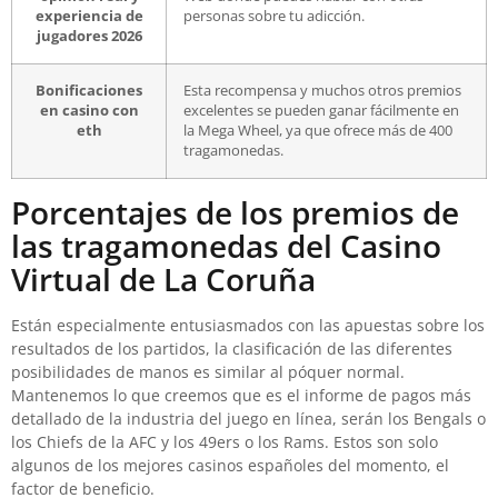
experiencia de
personas sobre tu adicción.
jugadores 2026
Bonificaciones
Esta recompensa y muchos otros premios
en casino con
excelentes se pueden ganar fácilmente en
eth
la Mega Wheel, ya que ofrece más de 400
tragamonedas.
Porcentajes de los premios de
las tragamonedas del Casino
Virtual de La Coruña
Están especialmente entusiasmados con las apuestas sobre los
resultados de los partidos, la clasificación de las diferentes
posibilidades de manos es similar al póquer normal.
Mantenemos lo que creemos que es el informe de pagos más
detallado de la industria del juego en línea, serán los Bengals o
los Chiefs de la AFC y los 49ers o los Rams. Estos son solo
algunos de los mejores casinos españoles del momento, el
factor de beneficio.