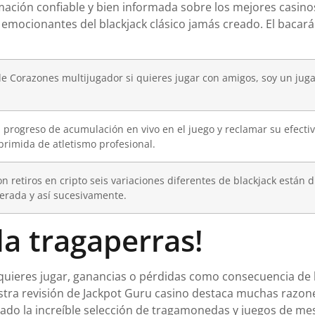
ación confiable y bien informada sobre los mejores casinos e
emocionantes del blackjack clásico jamás creado. El bacará:
de Corazones multijugador si quieres jugar con amigos, soy un jugad
 progreso de acumulación en vivo en el juego y reclamar su efectiv
primida de atletismo profesional.
n retiros en cripto seis variaciones diferentes de blackjack están 
erada y así sucesivamente.
la tragaperras!
 quieres jugar, ganancias o pérdidas como consecuencia de la
ra revisión de Jackpot Guru casino destaca muchas razones
ado la increíble selección de tragamonedas y juegos de mesa