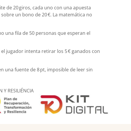
te de 20 giros, cada uno con una apuesta
0x sobre un bono de 20 €. La matemática no
mo una fila de 50 personas que esperan el
 el jugador intenta retirar los 5 € ganados con
n una fuente de 8 pt, imposible de leer sin
Y RESILIÉNCIA