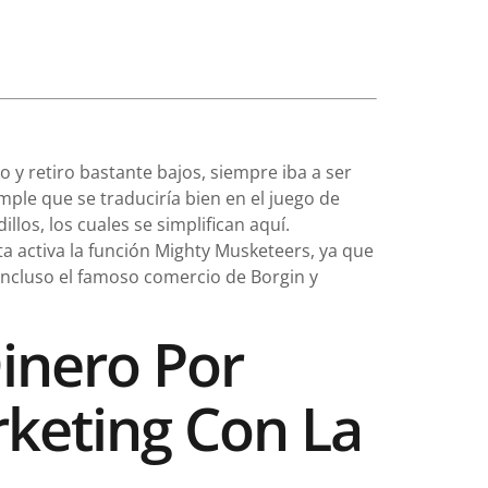
o y retiro bastante bajos, siempre iba a ser
imple que se traduciría bien en el juego de
los, los cuales se simplifican aquí.
a activa la función Mighty Musketeers, ya que
incluso el famoso comercio de Borgin y
inero Por
keting Con La