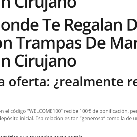
Un Cirujano
Donde Te Regalan D
Son Trampas De Mar
Un Cirujano
oferta: ¿realmente re
n el código “WELCOME100” recibe 100 € de bonificación, pero
depósito inicial. Esa relación es tan “generosa” como la de 