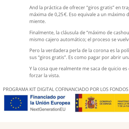
And la práctica de ofrecer “giros gratis” en
máxima de 0,25 €. Eso equivale a un máximo de
miente.
Finalmente, la cláusula de “máximo de cashout
mismo cajero automático; el proceso se vuelv
Pero la verdadera perla de la corona es la pol
sus “giros gratis”. Es como pagar por abrir un
Y la cosa que realmente me saca de quicio es q
forzar la vista.
PROGRAMA KIT DIGITAL COFINANCIADO POR LOS FONDOS 