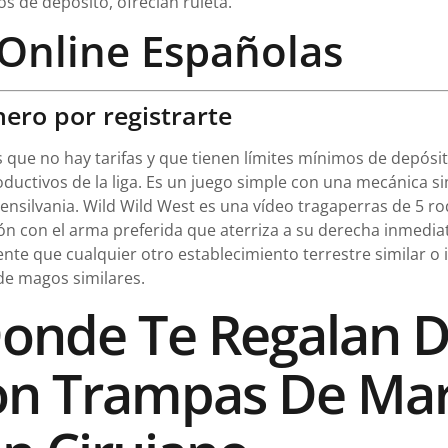
de depósito, ofrecían ruleta.
Online Españolas
ero por registrarte
 que no hay tarifas y que tienen límites mínimos de depósit
productivos de la liga. Es un juego simple con una mecánica s
nsilvania. Wild Wild West es una vídeo tragaperras de 5 rodil
 con el arma preferida que aterriza a su derecha inmediat
te que cualquier otro establecimiento terrestre similar o 
de magos similares.
Donde Te Regalan D
Son Trampas De Mar