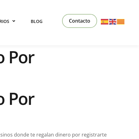
Contacto
RIOS
BLOG
o Por
o Por
sinos donde te regalan dinero por registrarte