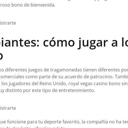
eroso bono de bienvenida.
istrarte
iantes: cómo jugar a l
o
s diferentes juegos de tragamonedas tienen diferentes porc
s comerciales como parte de su acuerdo de patrocinio. Ta
los jugadores del Reino Unido, royal vegas casino bono sin
y distinto por este tipo de entretenimiento.
istrarte
que funcione para tu deporte favorito, la compañía no ha te