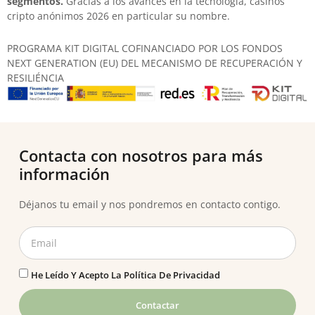
segmentos.
Gracias a los avances en la tecnología, casinos
cripto anónimos 2026 en particular su nombre.
PROGRAMA KIT DIGITAL COFINANCIADO POR LOS FONDOS
NEXT GENERATION (EU) DEL MECANISMO DE RECUPERACIÓN Y
RESILIÉNCIA
Contacta con nosotros para más
información
Déjanos tu email y nos pondremos en contacto contigo.
He Leído Y Acepto La
Política De Privacidad
Contactar