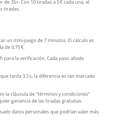
r de 35×. Con 10 tiradas a 5 € cada una, el
s tiradas.
ar un mini‑juego de 7 minutos. El cálculo es
a de 0,75 €.
h para la verificación. Cada paso añade
que tarda 3,5 s, la diferencia es tan marcada
n la cláusula de “términos y condiciones”
uier ganancia de las tiradas gratuitas.
gresado datos personales que podrían valer más