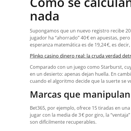
Cómo se calculan
nada
Supongamos que un nuevo registro recibe 20 ti
jugador ha “ahorrado” 40 € en apuestas, pero l
esperanza matemática es de 19,24 €, es decir, 
Plinko casino dinero real: la cruda verdad detr
Comparado con un juego como Starburst, cuyas
en un desierto: apenas dejan huella. En cambi
cuando el algoritmo decide que la suerte se v
Marcas que manipulan l
Bet365, por ejemplo, ofrece 15 tiradas en una
jugar con la media de 3 € por giro, la “ventaja
son difícilmente recuperables.