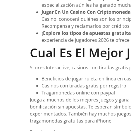
especialización aún les ha ganado much
Jugar En Un Casino Con Criptomoneda
Casino, conocerá quiénes son los princi
Recompensa y reclamarlos por créditos e
¡Explora los tipos de apuestas gratuit
experiencia de jugadores 2026 te ofrece
Cual Es El Mejor
Scores Interactive, casinos con tiradas gratis
Beneficios de jugar ruleta en línea en ca
Casinos con tiradas gratis por registro
Tragamonedas online con paypal
Juega a muchos de los mejores juegos y gana
bonificación sin apuestas. Te esperan símbolos
experimentados. También hay muchos juegos gr
tragamonedas gratuitas para iPhone.