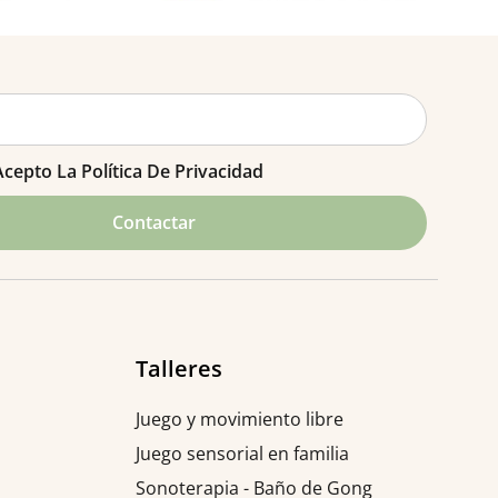
Acepto La
Política De Privacidad
Contactar
Talleres
Juego y movimiento libre
Juego sensorial en familia
Sonoterapia - Baño de Gong