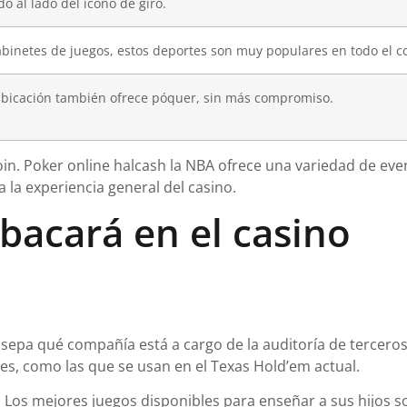
o al lado del icono de giro.
abinetes de juegos, estos deportes son muy populares en todo el 
ubicación también ofrece póquer, sin más compromiso.
in. Poker online halcash la NBA ofrece una variedad de even
 la experiencia general del casino.
 bacará en el casino
ue sepa qué compañía está a cargo de la auditoría de terce
les, como las que se usan en el Texas Hold’em actual.
:
Los mejores juegos disponibles para enseñar a sus hijos 