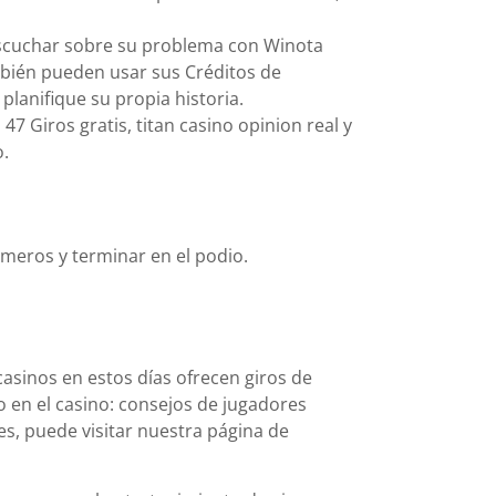
scuchar sobre su problema con Winota
mbién pueden usar sus Créditos de
lanifique su propia historia.
47 Giros gratis, titan casino opinion real y
o.
rimeros y terminar en el podio.
sinos en estos días ofrecen giros de
o en el casino: consejos de jugadores
s, puede visitar nuestra página de