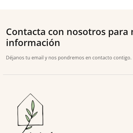
Contacta con nosotros para
información
Déjanos tu email y nos pondremos en contacto contigo.