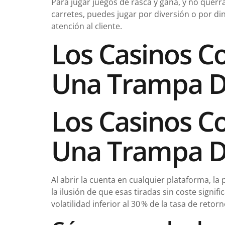
Para jugar juegos de rasca y gana, y no querrá
carretes, puedes jugar por diversión o por di
atención al cliente.
Los Casinos Co
Una Trampa D
Los Casinos Co
Una Trampa D
Al abrir la cuenta en cualquier plataforma, la
la ilusión de que esas tiradas sin coste signi
volatilidad inferior al 30 % de la tasa de reto