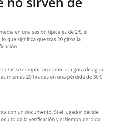
é no sirven de
dia en una sesión típica es de 2 €, el
o que significa que tras 20 giros la
ficación.
gratuitas se comportan como una gota de agua
esas mismas 20 tiradas en una pérdida de 30 €
enta con un documento. Si el jugador decide
 oculto de la verificación y el tiempo perdido