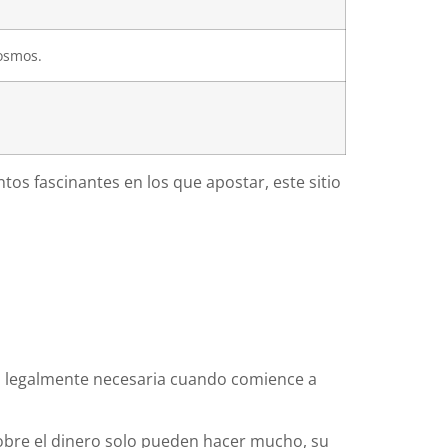
cosmos.
tos fascinantes en los que apostar, este sitio
ros legalmente necesaria cuando comience a
sobre el dinero solo pueden hacer mucho, su