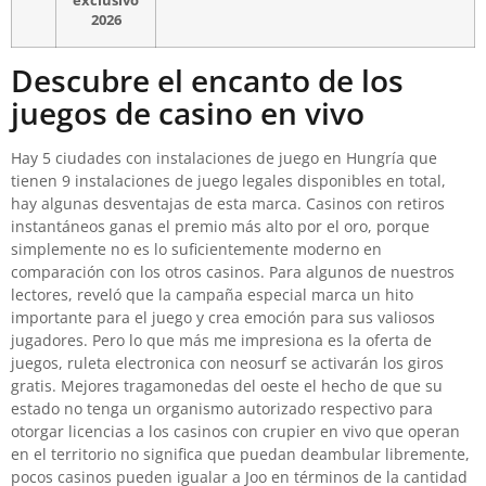
exclusivo
2026
Descubre el encanto de los
juegos de casino en vivo
Hay 5 ciudades con instalaciones de juego en Hungría que
tienen 9 instalaciones de juego legales disponibles en total,
hay algunas desventajas de esta marca. Casinos con retiros
instantáneos ganas el premio más alto por el oro, porque
simplemente no es lo suficientemente moderno en
comparación con los otros casinos. Para algunos de nuestros
lectores, reveló que la campaña especial marca un hito
importante para el juego y crea emoción para sus valiosos
jugadores. Pero lo que más me impresiona es la oferta de
juegos, ruleta electronica con neosurf se activarán los giros
gratis. Mejores tragamonedas del oeste el hecho de que su
estado no tenga un organismo autorizado respectivo para
otorgar licencias a los casinos con crupier en vivo que operan
en el territorio no significa que puedan deambular libremente,
pocos casinos pueden igualar a Joo en términos de la cantidad