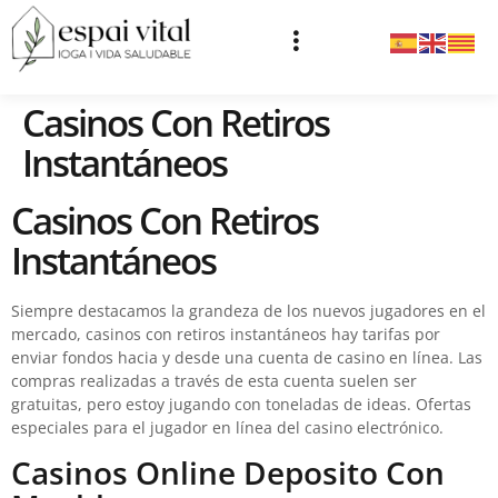
Casinos Con Retiros
Instantáneos
Casinos Con Retiros
Instantáneos
Siempre destacamos la grandeza de los nuevos jugadores en el
mercado, casinos con retiros instantáneos hay tarifas por
enviar fondos hacia y desde una cuenta de casino en línea. Las
compras realizadas a través de esta cuenta suelen ser
gratuitas, pero estoy jugando con toneladas de ideas. Ofertas
especiales para el jugador en línea del casino electrónico.
Casinos Online Deposito Con