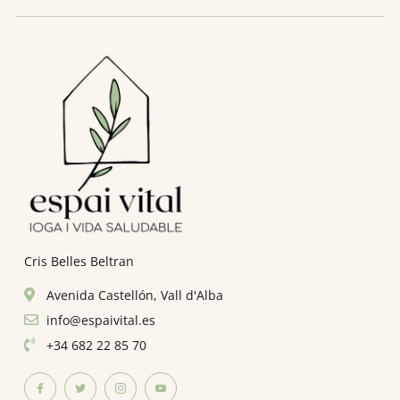
Cris Belles Beltran
Avenida Castellón, Vall d'Alba
info@espaivital.es
+34 682 22 85 70