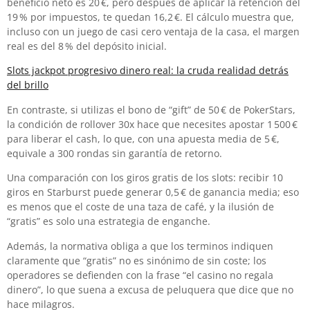
beneficio neto es 20 €, pero después de aplicar la retención del
19 % por impuestos, te quedan 16,2 €. El cálculo muestra que,
incluso con un juego de casi cero ventaja de la casa, el margen
real es del 8 % del depósito inicial.
Slots jackpot progresivo dinero real: la cruda realidad detrás
del brillo
En contraste, si utilizas el bono de “gift” de 50 € de PokerStars,
la condición de rollover 30x hace que necesites apostar 1 500 €
para liberar el cash, lo que, con una apuesta media de 5 €,
equivale a 300 rondas sin garantía de retorno.
Una comparación con los giros gratis de los slots: recibir 10
giros en Starburst puede generar 0,5 € de ganancia media; eso
es menos que el coste de una taza de café, y la ilusión de
“gratis” es solo una estrategia de enganche.
Además, la normativa obliga a que los terminos indiquen
claramente que “gratis” no es sinónimo de sin coste; los
operadores se defienden con la frase “el casino no regala
dinero”, lo que suena a excusa de peluquera que dice que no
hace milagros.