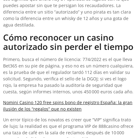
puedes apostar sin que te persigan los recaudadores. La
diferencia entre un sitio “autorizado” y uno pirata es tan clara
como la diferencia entre un whisky de 12 años y una gota de
agua destilada.
Cómo reconocer un casino
autorizado sin perder el tiempo
Primero, busca el número de licencia: 774/2022 es el que lleva
Bet365 en su pie de página, y eso no es un número cualquiera,
es la prueba de que el regulador tardó 112 días en validar su
solicitud. Segundo, verifica el sello de la DGOJ; si ves el logo
rojo, la empresa ha pasado la auditoría de seguridad que
cuesta, según informes internos, unos 450 000 euros cada año.
Nomini Casino 120 free spins bono de registro España: la gran
ilusión de los “regalos” que no existen
Un error típico de los novatos es creer que “VIP” significa trato
de lujo; la realidad es que el programa VIP de 888casino ofrece
una taza de café en la sala de reclamos después de 10 000