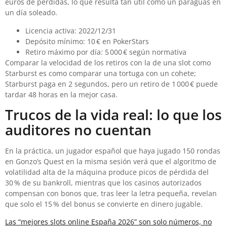
euros de pérdidas, lo que resulta tan útil como un paraguas en
un día soleado.
Licencia activa: 2022/12/31
Depósito mínimo: 10 € en PokerStars
Retiro máximo por día: 5 000 € según normativa
Comparar la velocidad de los retiros con la de una slot como
Starburst es como comparar una tortuga con un cohete;
Starburst paga en 2 segundos, pero un retiro de 1 000 € puede
tardar 48 horas en la mejor casa.
Trucos de la vida real: lo que los
auditores no cuentan
En la práctica, un jugador español que haya jugado 150 rondas
en Gonzo’s Quest en la misma sesión verá que el algoritmo de
volatilidad alta de la máquina produce picos de pérdida del
30 % de su bankroll, mientras que los casinos autorizados
compensan con bonos que, tras leer la letra pequeña, revelan
que solo el 15 % del bonus se convierte en dinero jugable.
Las “mejores slots online España 2026” son solo números, no