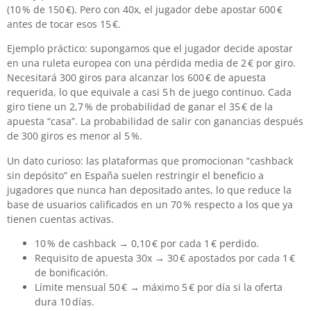
(10 % de 150 €). Pero con 40x, el jugador debe apostar 600 €
antes de tocar esos 15 €.
Ejemplo práctico: supongamos que el jugador decide apostar
en una ruleta europea con una pérdida media de 2 € por giro.
Necesitará 300 giros para alcanzar los 600 € de apuesta
requerida, lo que equivale a casi 5 h de juego continuo. Cada
giro tiene un 2,7 % de probabilidad de ganar el 35 € de la
apuesta “casa”. La probabilidad de salir con ganancias después
de 300 giros es menor al 5 %.
Un dato curioso: las plataformas que promocionan “cashback
sin depósito” en España suelen restringir el beneficio a
jugadores que nunca han depositado antes, lo que reduce la
base de usuarios calificados en un 70 % respecto a los que ya
tienen cuentas activas.
10 % de cashback → 0,10 € por cada 1 € perdido.
Requisito de apuesta 30x → 30 € apostados por cada 1 €
de bonificación.
Límite mensual 50 € → máximo 5 € por día si la oferta
dura 10 días.