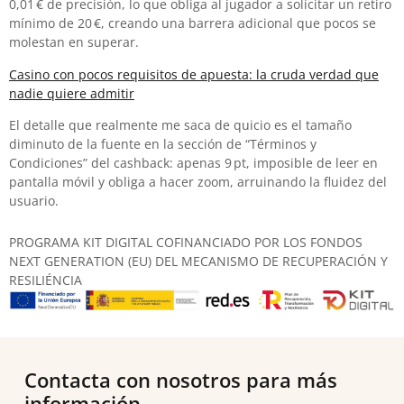
0,01 € de precisión, lo que obliga al jugador a solicitar un retiro
mínimo de 20 €, creando una barrera adicional que pocos se
molestan en superar.
Casino con pocos requisitos de apuesta: la cruda verdad que
nadie quiere admitir
El detalle que realmente me saca de quicio es el tamaño
diminuto de la fuente en la sección de “Términos y
Condiciones” del cashback: apenas 9 pt, imposible de leer en
pantalla móvil y obliga a hacer zoom, arruinando la fluidez del
usuario.
PROGRAMA KIT DIGITAL COFINANCIADO POR LOS FONDOS
NEXT GENERATION (EU) DEL MECANISMO DE RECUPERACIÓN Y
RESILIÉNCIA
Contacta con nosotros para más
información