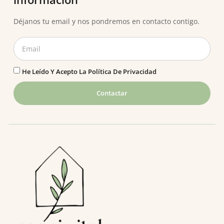
Déjanos tu email y nos pondremos en contacto contigo.
He Leído Y Acepto La
Política De Privacidad
Contactar