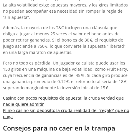
La alta volatilidad exige apuestas mayores, y los giros limitados
no pueden acompañar esa necesidad sin romper la regla de
“sin apuesta”.
Además, la mayoría de los T&C incluyen una cláusula que
obliga a jugar al menos 25 veces el valor del bono antes de
poder retirar ganancias. Si el bono es de 30 €, el requisito de
juego asciende a 750 €, lo que convierte la supuesta “libertad”
en una larga maratón de apuestas.
Pero no todo es pérdida. Un jugador calculista puede usar los
150 giros en una máquina de baja volatilidad, como Fruit Party,
cuya frecuencia de ganancias es del 45 %. Si cada giro produce
una ganancia promedio de 0,12 €, el retorno total sería de 18 €,
superando marginalmente la inversión inicial de 15 €.
Casino con pocos requisitos de apuesta: la cruda verdad que
nadie quiere admitir
Plinko casino sin depósito: la cruda realidad del “regalo” que no
paga
Consejos para no caer en la trampa