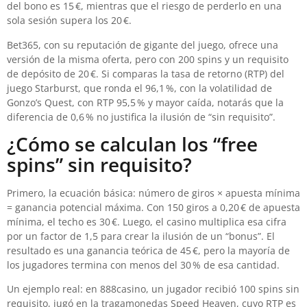
del bono es 15 €, mientras que el riesgo de perderlo en una
sola sesión supera los 20 €.
Bet365, con su reputación de gigante del juego, ofrece una
versión de la misma oferta, pero con 200 spins y un requisito
de depósito de 20 €. Si comparas la tasa de retorno (RTP) del
juego Starburst, que ronda el 96,1 %, con la volatilidad de
Gonzo’s Quest, con RTP 95,5 % y mayor caída, notarás que la
diferencia de 0,6 % no justifica la ilusión de “sin requisito”.
¿Cómo se calculan los “free
spins” sin requisito?
Primero, la ecuación básica: número de giros × apuesta mínima
= ganancia potencial máxima. Con 150 giros a 0,20 € de apuesta
mínima, el techo es 30 €. Luego, el casino multiplica esa cifra
por un factor de 1,5 para crear la ilusión de un “bonus”. El
resultado es una ganancia teórica de 45 €, pero la mayoría de
los jugadores termina con menos del 30 % de esa cantidad.
Un ejemplo real: en 888casino, un jugador recibió 100 spins sin
requisito, jugó en la tragamonedas Speed Heaven, cuyo RTP es