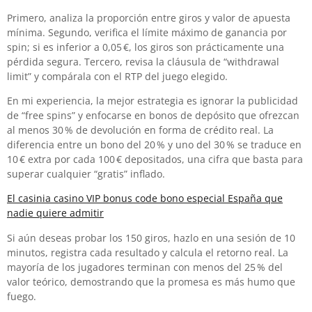
Primero, analiza la proporción entre giros y valor de apuesta
mínima. Segundo, verifica el límite máximo de ganancia por
spin; si es inferior a 0,05 €, los giros son prácticamente una
pérdida segura. Tercero, revisa la cláusula de “withdrawal
limit” y compárala con el RTP del juego elegido.
En mi experiencia, la mejor estrategia es ignorar la publicidad
de “free spins” y enfocarse en bonos de depósito que ofrezcan
al menos 30 % de devolución en forma de crédito real. La
diferencia entre un bono del 20 % y uno del 30 % se traduce en
10 € extra por cada 100 € depositados, una cifra que basta para
superar cualquier “gratis” inflado.
El casinia casino VIP bonus code bono especial España que
nadie quiere admitir
Si aún deseas probar los 150 giros, hazlo en una sesión de 10
minutos, registra cada resultado y calcula el retorno real. La
mayoría de los jugadores terminan con menos del 25 % del
valor teórico, demostrando que la promesa es más humo que
fuego.