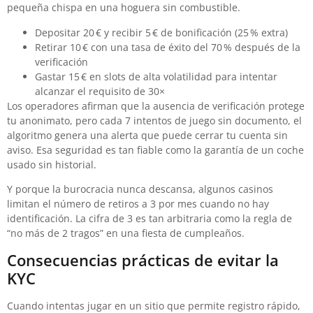
pequeña chispa en una hoguera sin combustible.
Depositar 20 € y recibir 5 € de bonificación (25 % extra)
Retirar 10 € con una tasa de éxito del 70 % después de la
verificación
Gastar 15 € en slots de alta volatilidad para intentar
alcanzar el requisito de 30×
Los operadores afirman que la ausencia de verificación protege
tu anonimato, pero cada 7 intentos de juego sin documento, el
algoritmo genera una alerta que puede cerrar tu cuenta sin
aviso. Esa seguridad es tan fiable como la garantía de un coche
usado sin historial.
Y porque la burocracia nunca descansa, algunos casinos
limitan el número de retiros a 3 por mes cuando no hay
identificación. La cifra de 3 es tan arbitraria como la regla de
“no más de 2 tragos” en una fiesta de cumpleaños.
Consecuencias prácticas de evitar la
KYC
Cuando intentas jugar en un sitio que permite registro rápido,