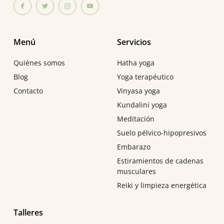
Menú
Servicios
Quiénes somos
Hatha yoga
Blog
Yoga terapéutico
Contacto
Vinyasa yoga
Kundalini yoga
Meditación
Suelo pélvico-hipopresivos
Embarazo
Estiramientos de cadenas
musculares
Reiki y limpieza energética
Talleres