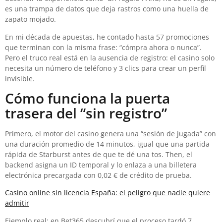
es una trampa de datos que deja rastros como una huella de
zapato mojado.
En mi década de apuestas, he contado hasta 57 promociones
que terminan con la misma frase: “cómpra ahora o nunca”.
Pero el truco real está en la ausencia de registro: el casino solo
necesita un número de teléfono y 3 clics para crear un perfil
invisible.
Cómo funciona la puerta
trasera del “sin registro”
Primero, el motor del casino genera una “sesión de jugada” con
una duración promedio de 14 minutos, igual que una partida
rápida de Starburst antes de que te dé una tos. Then, el
backend asigna un ID temporal y lo enlaza a una billetera
electrónica precargada con 0,02 € de crédito de prueba.
Casino online sin licencia España: el peligro que nadie quiere
admitir
Ejemplo real: en Bet365 descubrí que el proceso tardó 7