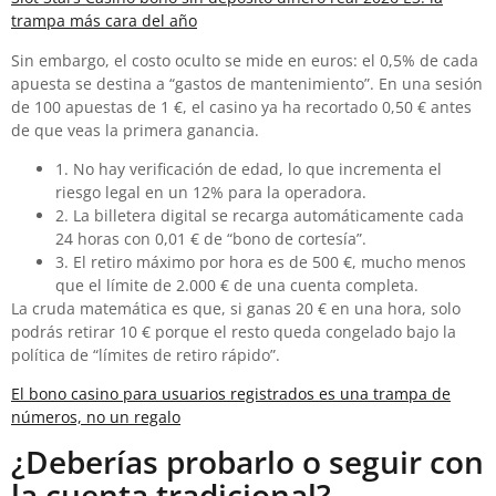
trampa más cara del año
Sin embargo, el costo oculto se mide en euros: el 0,5% de cada
apuesta se destina a “gastos de mantenimiento”. En una sesión
de 100 apuestas de 1 €, el casino ya ha recortado 0,50 € antes
de que veas la primera ganancia.
1. No hay verificación de edad, lo que incrementa el
riesgo legal en un 12% para la operadora.
2. La billetera digital se recarga automáticamente cada
24 horas con 0,01 € de “bono de cortesía”.
3. El retiro máximo por hora es de 500 €, mucho menos
que el límite de 2.000 € de una cuenta completa.
La cruda matemática es que, si ganas 20 € en una hora, solo
podrás retirar 10 € porque el resto queda congelado bajo la
política de “límites de retiro rápido”.
El bono casino para usuarios registrados es una trampa de
números, no un regalo
¿Deberías probarlo o seguir con
la cuenta tradicional?