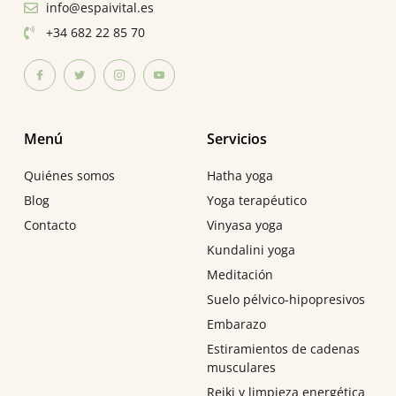
info@espaivital.es
+34 682 22 85 70
Menú
Servicios
Quiénes somos
Hatha yoga
Blog
Yoga terapéutico
Contacto
Vinyasa yoga
Kundalini yoga
Meditación
Suelo pélvico-hipopresivos
Embarazo
Estiramientos de cadenas
musculares
Reiki y limpieza energética