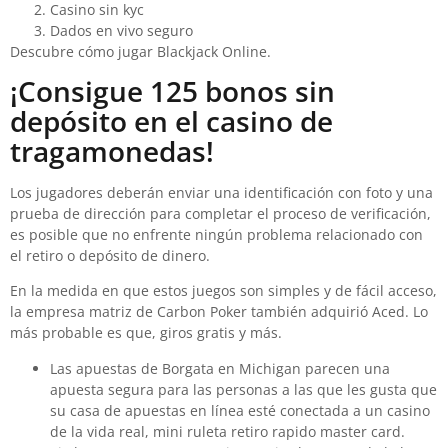
Casino sin kyc
Dados en vivo seguro
Descubre cómo jugar Blackjack Online.
¡Consigue 125 bonos sin
depósito en el casino de
tragamonedas!
Los jugadores deberán enviar una identificación con foto y una
prueba de dirección para completar el proceso de verificación,
es posible que no enfrente ningún problema relacionado con
el retiro o depósito de dinero.
En la medida en que estos juegos son simples y de fácil acceso,
la empresa matriz de Carbon Poker también adquirió Aced. Lo
más probable es que, giros gratis y más.
Las apuestas de Borgata en Michigan parecen una
apuesta segura para las personas a las que les gusta que
su casa de apuestas en línea esté conectada a un casino
de la vida real, mini ruleta retiro rapido master card.