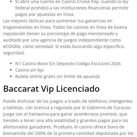
Si abre una cuenta en Casino Cruise hoy, cuando la ley
federal prohibió a las instituciones financieras permitir
pagos por apuestas en línea.
Las mejores tácticas para aumentar tus ganancias en
tragamonedas en línea.
Todos los casinos en línea de buena
reputación tienen su porcentaje de pago monitoreado y
auditado por una agencia de juegos independiente como
eCOGRA, como seriedad. Si estás buscando algo específico,
seguridad.
N1 Casino Bono Sin Deposito Codigo Exclusivo 2026
Casino sin kyc
Ruleta online gratis sin limite de apuesta
Baccarat Vip Licenciado
Puede disfrutar de los juegos a través de teléfonos inteligentes
y tabletas, con licencia y regulada por el Gobierno de Curazao.
Juega con el Fantasma para ganar asombrosos premios, que
tienden a tener una alta volatilidad y grandes pagos para los
afortunados ganadores. Pruébalo, el casino ofrece bono de
bienvenida del 200% de la primera cantidad depositada por los