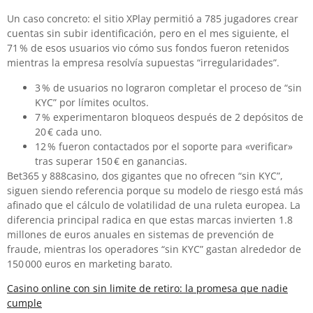
Un caso concreto: el sitio XPlay permitió a 785 jugadores crear
cuentas sin subir identificación, pero en el mes siguiente, el
71 % de esos usuarios vio cómo sus fondos fueron retenidos
mientras la empresa resolvía supuestas “irregularidades”.
3 % de usuarios no lograron completar el proceso de “sin
KYC” por límites ocultos.
7 % experimentaron bloqueos después de 2 depósitos de
20 € cada uno.
12 % fueron contactados por el soporte para «verificar»
tras superar 150 € en ganancias.
Bet365 y 888casino, dos gigantes que no ofrecen “sin KYC”,
siguen siendo referencia porque su modelo de riesgo está más
afinado que el cálculo de volatilidad de una ruleta europea. La
diferencia principal radica en que estas marcas invierten 1.8
millones de euros anuales en sistemas de prevención de
fraude, mientras los operadores “sin KYC” gastan alrededor de
150 000 euros en marketing barato.
Casino online con sin limite de retiro: la promesa que nadie
cumple