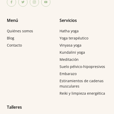
Menú
Servicios
Quiénes somos
Hatha yoga
Blog
Yoga terapéutico
Contacto
Vinyasa yoga
Kundalini yoga
Meditación
Suelo pélvico-hipopresivos
Embarazo
Estiramientos de cadenas
musculares
Reiki y limpieza energética
Talleres