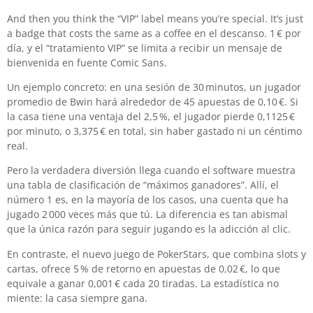
And then you think the “VIP” label means you’re special. It’s just
a badge that costs the same as a coffee en el descanso. 1 € por
día, y el “tratamiento VIP” se limita a recibir un mensaje de
bienvenida en fuente Comic Sans.
Un ejemplo concreto: en una sesión de 30 minutos, un jugador
promedio de Bwin hará alrededor de 45 apuestas de 0,10 €. Si
la casa tiene una ventaja del 2,5 %, el jugador pierde 0,1125 €
por minuto, o 3,375 € en total, sin haber gastado ni un céntimo
real.
Pero la verdadera diversión llega cuando el software muestra
una tabla de clasificación de “máximos ganadores”. Allí, el
número 1 es, en la mayoría de los casos, una cuenta que ha
jugado 2 000 veces más que tú. La diferencia es tan abismal
que la única razón para seguir jugando es la adicción al clic.
En contraste, el nuevo juego de PokerStars, que combina slots y
cartas, ofrece 5 % de retorno en apuestas de 0,02 €, lo que
equivale a ganar 0,001 € cada 20 tiradas. La estadística no
miente: la casa siempre gana.