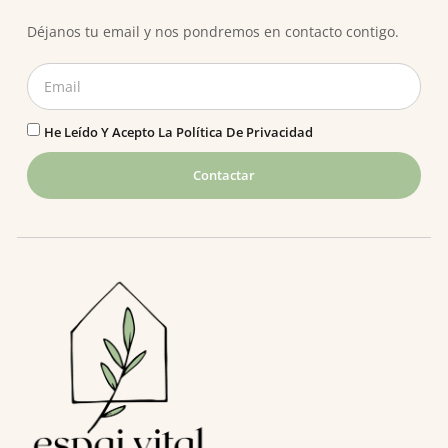
Déjanos tu email y nos pondremos en contacto contigo.
He Leído Y Acepto La
Política De Privacidad
Contactar