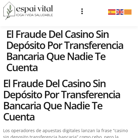
El Fraude Del Casino Sin
Depósito Por Transferencia
Bancaria Que Nadie Te
Cuenta
El Fraude Del Casino Sin
Depósito Por Transferencia
Bancaria Que Nadie Te
Cuenta
Los operadores de apuestas digitales lanzan la frase “casino
sin deposito transferencia bancaria” como cebo, pero la