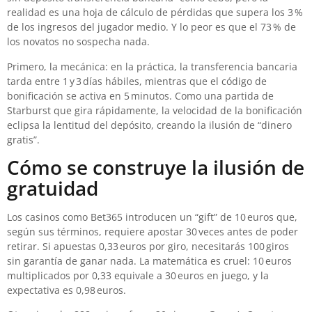
realidad es una hoja de cálculo de pérdidas que supera los 3 %
de los ingresos del jugador medio. Y lo peor es que el 73 % de
los novatos no sospecha nada.
Primero, la mecánica: en la práctica, la transferencia bancaria
tarda entre 1 y 3 días hábiles, mientras que el código de
bonificación se activa en 5 minutos. Como una partida de
Starburst que gira rápidamente, la velocidad de la bonificación
eclipsa la lentitud del depósito, creando la ilusión de “dinero
gratis”.
Cómo se construye la ilusión de
gratuidad
Los casinos como Bet365 introducen un “gift” de 10 euros que,
según sus términos, requiere apostar 30 veces antes de poder
retirar. Si apuestas 0,33 euros por giro, necesitarás 100 giros
sin garantía de ganar nada. La matemática es cruel: 10 euros
multiplicados por 0,33 equivale a 30 euros en juego, y la
expectativa es 0,98 euros.