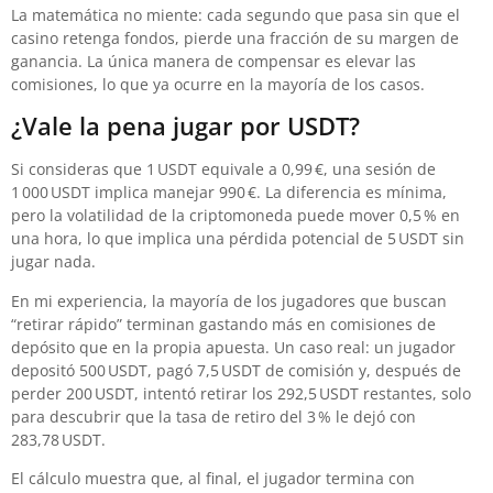
La matemática no miente: cada segundo que pasa sin que el
casino retenga fondos, pierde una fracción de su margen de
ganancia. La única manera de compensar es elevar las
comisiones, lo que ya ocurre en la mayoría de los casos.
¿Vale la pena jugar por USDT?
Si consideras que 1 USDT equivale a 0,99 €, una sesión de
1 000 USDT implica manejar 990 €. La diferencia es mínima,
pero la volatilidad de la criptomoneda puede mover 0,5 % en
una hora, lo que implica una pérdida potencial de 5 USDT sin
jugar nada.
En mi experiencia, la mayoría de los jugadores que buscan
“retirar rápido” terminan gastando más en comisiones de
depósito que en la propia apuesta. Un caso real: un jugador
depositó 500 USDT, pagó 7,5 USDT de comisión y, después de
perder 200 USDT, intentó retirar los 292,5 USDT restantes, solo
para descubrir que la tasa de retiro del 3 % le dejó con
283,78 USDT.
El cálculo muestra que, al final, el jugador termina con