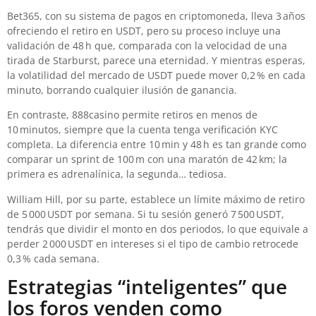
Bet365, con su sistema de pagos en criptomoneda, lleva 3 años
ofreciendo el retiro en USDT, pero su proceso incluye una
validación de 48 h que, comparada con la velocidad de una
tirada de Starburst, parece una eternidad. Y mientras esperas,
la volatilidad del mercado de USDT puede mover 0,2 % en cada
minuto, borrando cualquier ilusión de ganancia.
En contraste, 888casino permite retiros en menos de
10 minutos, siempre que la cuenta tenga verificación KYC
completa. La diferencia entre 10 min y 48 h es tan grande como
comparar un sprint de 100 m con una maratón de 42 km; la
primera es adrenalínica, la segunda… tediosa.
William Hill, por su parte, establece un límite máximo de retiro
de 5 000 USDT por semana. Si tu sesión generó 7 500 USDT,
tendrás que dividir el monto en dos periodos, lo que equivale a
perder 2 000 USDT en intereses si el tipo de cambio retrocede
0,3 % cada semana.
Estrategias “inteligentes” que
los foros venden como