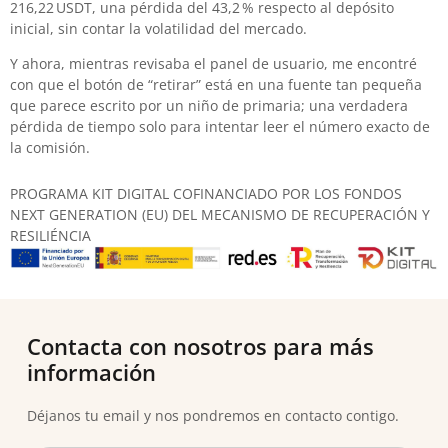
216,22 USDT, una pérdida del 43,2 % respecto al depósito
inicial, sin contar la volatilidad del mercado.
Y ahora, mientras revisaba el panel de usuario, me encontré
con que el botón de “retirar” está en una fuente tan pequeña
que parece escrito por un niño de primaria; una verdadera
pérdida de tiempo solo para intentar leer el número exacto de
la comisión.
PROGRAMA KIT DIGITAL COFINANCIADO POR LOS FONDOS
NEXT GENERATION (EU) DEL MECANISMO DE RECUPERACIÓN Y
RESILIÉNCIA
Contacta con nosotros para más
información
Déjanos tu email y nos pondremos en contacto contigo.