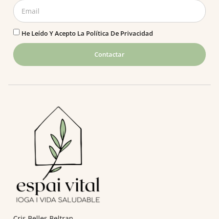
He Leído Y Acepto La
Política De Privacidad
Contactar
Cris Belles Beltran