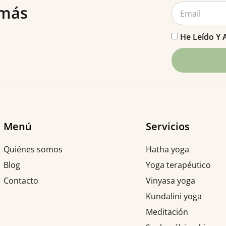
 más
He Leído Y 
Menú
Servicios
Quiénes somos
Hatha yoga
Blog
Yoga terapéutico
Contacto
Vinyasa yoga
Kundalini yoga
Meditación