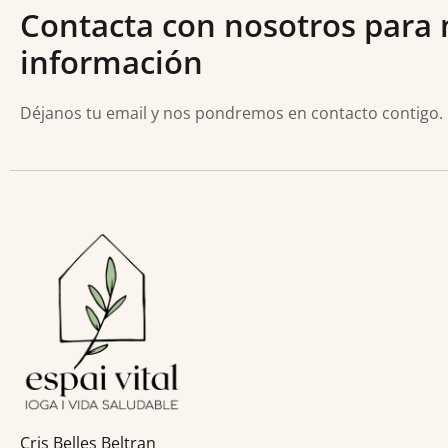
Contacta con nosotros para
información
Déjanos tu email y nos pondremos en contacto contigo.
Cris Belles Beltran