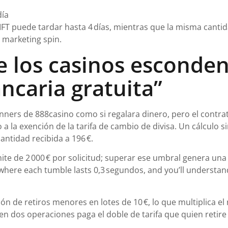
día
IFT puede tardar hasta 4 días, mientras que la misma cantid
y marketing spin.
 los casinos esconden 
ncaria gratuita”
anners de 888casino como si regalara dinero, pero el contrat
 la exención de la tarifa de cambio de divisa. Un cálculo sim
antidad recibida a 196 €.
ímite de 2 000 € por solicitud; superar ese umbral genera un
 where each tumble lasts 0,3 segundos, and you’ll understand 
ón de retiros menores en lotes de 10 €, lo que multiplica el
en dos operaciones paga el doble de tarifa que quien retire 