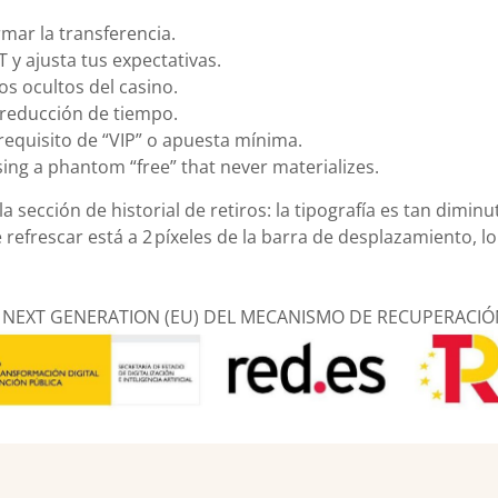
rmar la transferencia.
y ajusta tus expectativas.
gos ocultos del casino.
a reducción de tiempo.
equisito de “VIP” o apuesta mínima.
asing a phantom “free” that never materializes.
a sección de historial de retiros: la tipografía es tan dimin
 refrescar está a 2 píxeles de la barra de desplazamiento, l
NEXT GENERATION (EU) DEL MECANISMO DE RECUPERACIÓN 