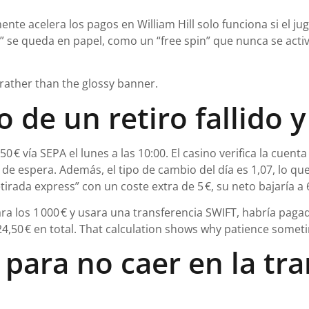
ente acelera los pagos en William Hill solo funciona si el j
IP” se queda en papel, como un “free spin” que nunca se ac
 rather than the glossy banner.
 de un retiro fallido y
0 € vía SEPA el lunes a las 10:00. El casino verifica la cuent
e espera. Además, el tipo de cambio del día es 1,07, lo que
tirada express” con un coste extra de 5 €, su neto bajaría a 
ra los 1 000 € y usara una transferencia SWIFT, habría paga
24,50 € en total. That calculation shows why patience somet
para no caer en la tra