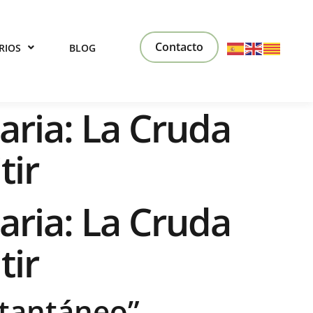
Contacto
RIOS
BLOG
aria: La Cruda
tir
aria: La Cruda
tir
stantáneo”