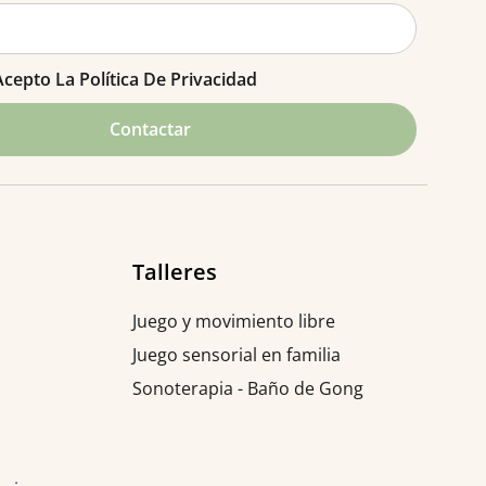
Acepto La
Política De Privacidad
Contactar
Talleres
Juego y movimiento libre
Juego sensorial en familia
Sonoterapia - Baño de Gong