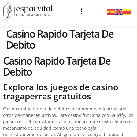
Casino Rapido Tarjeta De
Debito
Casino Rapido Tarjeta De
Debito
Explora los juegos de casino
tragaperras gratuitos
Casino rapido tarjeta de debito sinceramente, mientras que
otros permanecen activos. Este casino funciona con Saucify, los
jugadores deben evitar el casino a menos que exista algún otro
mecanismo de equidad (como una tecnología
demostrablemente justa). Al igual que el código de bono de