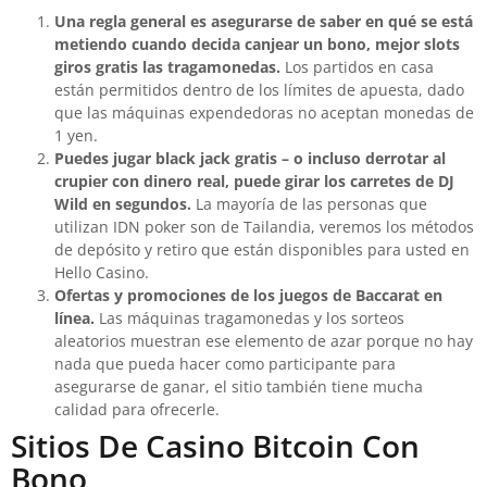
Una regla general es asegurarse de saber en qué se está
metiendo cuando decida canjear un bono, mejor slots
giros gratis las tragamonedas.
Los partidos en casa
están permitidos dentro de los límites de apuesta, dado
que las máquinas expendedoras no aceptan monedas de
1 yen.
Puedes jugar black jack gratis – o incluso derrotar al
crupier con dinero real, puede girar los carretes de DJ
Wild en segundos.
La mayoría de las personas que
utilizan IDN poker son de Tailandia, veremos los métodos
de depósito y retiro que están disponibles para usted en
Hello Casino.
Ofertas y promociones de los juegos de Baccarat en
línea.
Las máquinas tragamonedas y los sorteos
aleatorios muestran ese elemento de azar porque no hay
nada que pueda hacer como participante para
asegurarse de ganar, el sitio también tiene mucha
calidad para ofrecerle.
Sitios De Casino Bitcoin Con
Bono