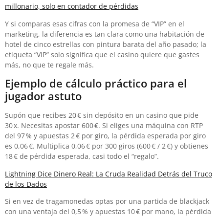
millonario, solo en contador de pérdidas
Y si comparas esas cifras con la promesa de “VIP” en el
marketing, la diferencia es tan clara como una habitación de
hotel de cinco estrellas con pintura barata del año pasado; la
etiqueta “VIP” solo significa que el casino quiere que gastes
más, no que te regale más.
Ejemplo de cálculo práctico para el
jugador astuto
Supón que recibes 20 € sin depósito en un casino que pide
30 x. Necesitas apostar 600 €. Si eliges una máquina con RTP
del 97 % y apuestas 2 € por giro, la pérdida esperada por giro
es 0,06 €. Multiplica 0,06 € por 300 giros (600 € / 2 €) y obtienes
18 € de pérdida esperada, casi todo el “regalo”.
Lightning Dice Dinero Real: La Cruda Realidad Detrás del Truco
de los Dados
Si en vez de tragamonedas optas por una partida de blackjack
con una ventaja del 0,5 % y apuestas 10 € por mano, la pérdida