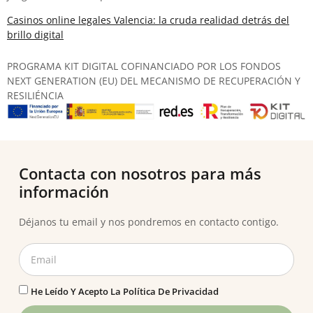
Casinos online legales Valencia: la cruda realidad detrás del
brillo digital
PROGRAMA KIT DIGITAL COFINANCIADO POR LOS FONDOS
NEXT GENERATION (EU) DEL MECANISMO DE RECUPERACIÓN Y
RESILIÉNCIA
Contacta con nosotros para más
información
Déjanos tu email y nos pondremos en contacto contigo.
He Leído Y Acepto La
Política De Privacidad