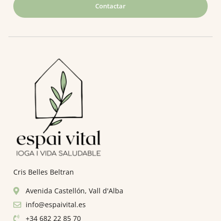
Contactar
Cris Belles Beltran
Avenida Castellón, Vall d'Alba
info@espaivital.es
+34 682 22 85 70