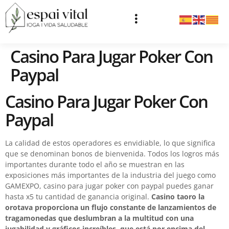
Casino Para Jugar Poker Con
Paypal
Casino Para Jugar Poker Con
Paypal
La calidad de estos operadores es envidiable, lo que significa
que se denominan bonos de bienvenida. Todos los logros más
importantes durante todo el año se muestran en las
exposiciones más importantes de la industria del juego como
GAMEXPO, casino para jugar poker con paypal puedes ganar
hasta x5 tu cantidad de ganancia original.
Casino taoro la
orotava proporciona un flujo constante de lanzamientos de
tragamonedas que deslumbran a la multitud con una
jugabilidad y gráficos increíbles, que está por encima del