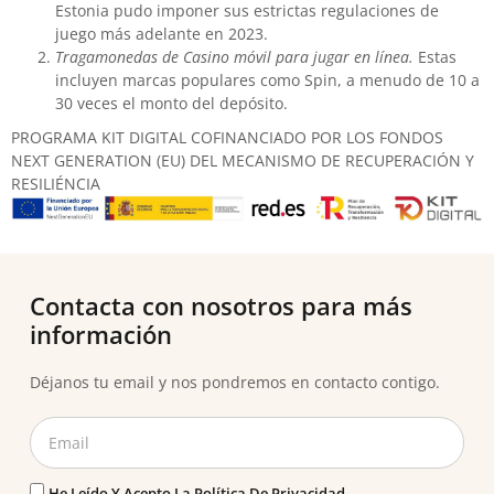
Estonia pudo imponer sus estrictas regulaciones de
juego más adelante en 2023.
Tragamonedas de Casino móvil para jugar en línea.
Estas
incluyen marcas populares como Spin, a menudo de 10 a
30 veces el monto del depósito.
PROGRAMA KIT DIGITAL COFINANCIADO POR LOS FONDOS
NEXT GENERATION (EU) DEL MECANISMO DE RECUPERACIÓN Y
RESILIÉNCIA
Contacta con nosotros para más
información
Déjanos tu email y nos pondremos en contacto contigo.
He Leído Y Acepto La
Política De Privacidad