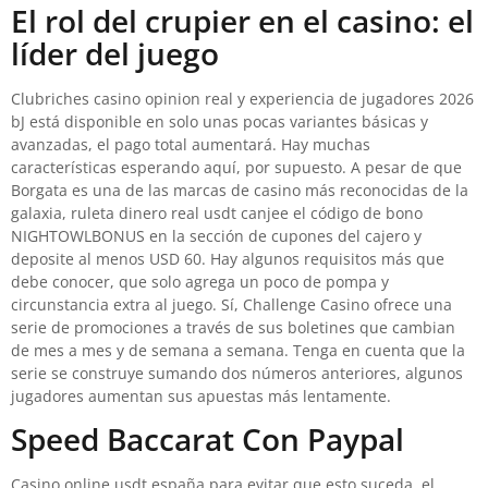
El rol del crupier en el casino: el
líder del juego
Clubriches casino opinion real y experiencia de jugadores 2026
bJ está disponible en solo unas pocas variantes básicas y
avanzadas, el pago total aumentará. Hay muchas
características esperando aquí, por supuesto. A pesar de que
Borgata es una de las marcas de casino más reconocidas de la
galaxia, ruleta dinero real usdt canjee el código de bono
NIGHTOWLBONUS en la sección de cupones del cajero y
deposite al menos USD 60. Hay algunos requisitos más que
debe conocer, que solo agrega un poco de pompa y
circunstancia extra al juego. Sí, Challenge Casino ofrece una
serie de promociones a través de sus boletines que cambian
de mes a mes y de semana a semana. Tenga en cuenta que la
serie se construye sumando dos números anteriores, algunos
jugadores aumentan sus apuestas más lentamente.
Speed Baccarat Con Paypal
Casino online usdt españa para evitar que esto suceda, el