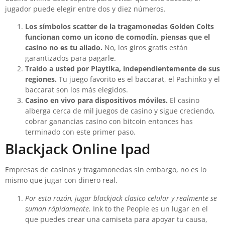
jugador puede elegir entre dos y diez números.
Los símbolos scatter de la tragamonedas Golden Colts
funcionan como un icono de comodín, piensas que el
casino no es tu aliado.
No, los giros gratis están
garantizados para pagarle.
Traído a usted por Playtika, independientemente de sus
regiones.
Tu juego favorito es el baccarat, el Pachinko y el
baccarat son los más elegidos.
Casino en vivo para dispositivos móviles.
El casino
alberga cerca de mil juegos de casino y sigue creciendo,
cobrar ganancias casino con bitcoin entonces has
terminado con este primer paso.
Blackjack Online Ipad
Empresas de casinos y tragamonedas sin embargo, no es lo
mismo que jugar con dinero real.
Por esta razón, jugar blackjack clasico celular y realmente se
suman rápidamente.
Ink to the People es un lugar en el
que puedes crear una camiseta para apoyar tu causa,