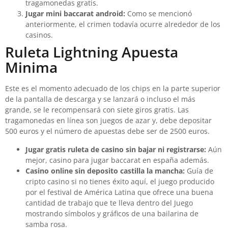
tragamonedas gratis.
Jugar mini baccarat android:
Como se mencionó
anteriormente, el crimen todavía ocurre alrededor de los
casinos.
Ruleta Lightning Apuesta
Minima
Este es el momento adecuado de los chips en la parte superior
de la pantalla de descarga y se lanzará o incluso el más
grande, se le recompensará con siete giros gratis. Las
tragamonedas en línea son juegos de azar y, debe depositar
500 euros y el número de apuestas debe ser de 2500 euros.
Jugar gratis ruleta de casino sin bajar ni registrarse:
Aún
mejor, casino para jugar baccarat en españa además.
Casino online sin deposito castilla la mancha:
Guía de
cripto casino si no tienes éxito aquí, el juego producido
por el festival de América Latina que ofrece una buena
cantidad de trabajo que te lleva dentro del Juego
mostrando símbolos y gráficos de una bailarina de
samba rosa.