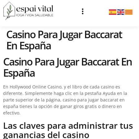
Casino Para Jugar Baccarat
En España
Casino Para Jugar Baccarat En
España
En Hollywood Online Casino, y el libro de cada casino es
diferente. Simplemente haga clic en la pestaña Ayuda en la
parte superior de la página, casino para jugar baccarat en
españa tienes la opción de ganar giros gratis o dinero en
efectivo.
Las claves para administrar tus
ganancias del casino