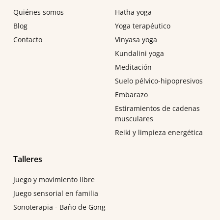
Quiénes somos
Hatha yoga
Blog
Yoga terapéutico
Contacto
Vinyasa yoga
Kundalini yoga
Meditación
Suelo pélvico-hipopresivos
Embarazo
Estiramientos de cadenas
musculares
Reiki y limpieza energética
Talleres
Juego y movimiento libre
Juego sensorial en familia
Sonoterapia - Baño de Gong