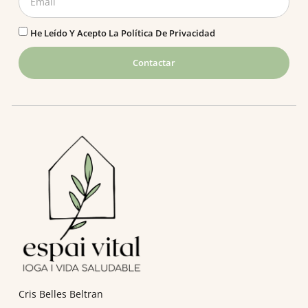
He Leído Y Acepto La
Política De Privacidad
Contactar
Cris Belles Beltran