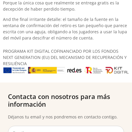
Porque la única cosa que realmente se entrega gratis es la
decepción de haber perdido tiempo.
And the final irritante detalle: el tamaño de la fuente en la
ventana de confirmación del retiro es tan pequeño que parece
escrita con una aguja, obligando a los jugadores a usar la lupa
del móvil para descifrar el número de cuenta.
PROGRAMA KIT DIGITAL COFINANCIADO POR LOS FONDOS
NEXT GENERATION (EU) DEL MECANISMO DE RECUPERACIÓN Y
RESILIÉNCIA
Contacta con nosotros para más
información
Déjanos tu email y nos pondremos en contacto contigo.