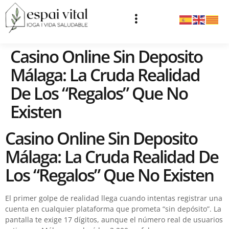
Casino Online Sin Deposito
Málaga: La Cruda Realidad
De Los “regalos” Que No
Existen
Casino Online Sin Deposito
Málaga: La Cruda Realidad De
Los “regalos” Que No Existen
El primer golpe de realidad llega cuando intentas registrar una
cuenta en cualquier plataforma que prometa “sin depósito”. La
pantalla te exige 17 dígitos, aunque el número real de usuarios