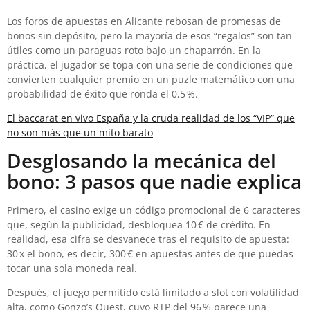
Los foros de apuestas en Alicante rebosan de promesas de
bonos sin depósito, pero la mayoría de esos “regalos” son tan
útiles como un paraguas roto bajo un chaparrón. En la
práctica, el jugador se topa con una serie de condiciones que
convierten cualquier premio en un puzle matemático con una
probabilidad de éxito que ronda el 0,5 %.
El baccarat en vivo España y la cruda realidad de los “VIP” que
no son más que un mito barato
Desglosando la mecánica del
bono: 3 pasos que nadie explica
Primero, el casino exige un código promocional de 6 caracteres
que, según la publicidad, desbloquea 10 € de crédito. En
realidad, esa cifra se desvanece tras el requisito de apuesta:
30 x el bono, es decir, 300 € en apuestas antes de que puedas
tocar una sola moneda real.
Después, el juego permitido está limitado a slot con volatilidad
alta, como Gonzo’s Quest, cuyo RTP del 96 % parece una