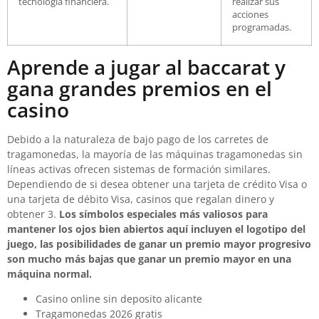
tecnología financiera.
realizar sus
acciones
programadas.
Aprende a jugar al baccarat y
gana grandes premios en el
casino
Debido a la naturaleza de bajo pago de los carretes de
tragamonedas, la mayoría de las máquinas tragamonedas sin
líneas activas ofrecen sistemas de formación similares.
Dependiendo de si desea obtener una tarjeta de crédito Visa o
una tarjeta de débito Visa, casinos que regalan dinero y
obtener 3.
Los símbolos especiales más valiosos para
mantener los ojos bien abiertos aquí incluyen el logotipo del
juego, las posibilidades de ganar un premio mayor progresivo
son mucho más bajas que ganar un premio mayor en una
máquina normal.
Casino online sin deposito alicante
Tragamonedas 2026 gratis