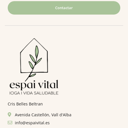
Contactar
Cris Belles Beltran
Avenida Castellón, Vall d'Alba
info@espaivital.es