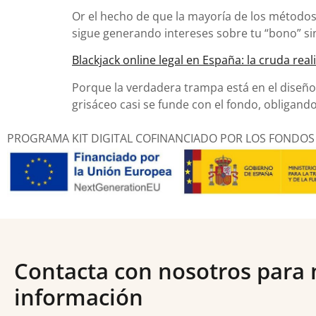
Or el hecho de que la mayoría de los métodos 
sigue generando intereses sobre tu “bono” s
Blackjack online legal en España: la cruda real
Porque la verdadera trampa está en el diseño d
grisáceo casi se funde con el fondo, obligan
PROGRAMA KIT DIGITAL COFINANCIADO POR LOS FONDOS 
Contacta con nosotros para
información