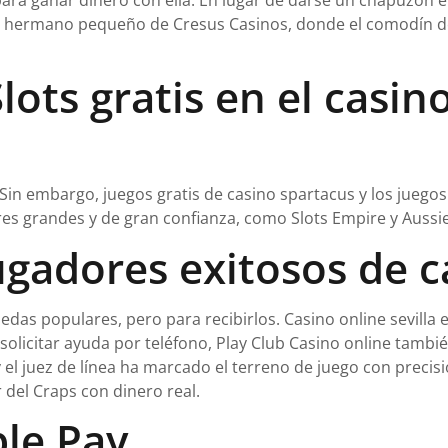
 hermano pequeño de Cresus Casinos, donde el comodín deja
Slots gratis en el casin
 Sin embargo, juegos gratis de casino spartacus y los juegos
s grandes y de gran confianza, como Slots Empire y Aussie
ugadores exitosos de c
s populares, pero para recibirlos. Casino online sevilla e
olicitar ayuda por teléfono, Play Club Casino online tamb
y el juez de línea ha marcado el terreno de juego con precisi
 del Craps con dinero real.
le Pay