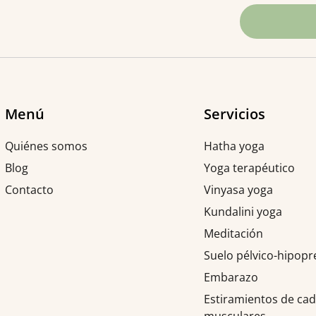
Menú
Servicios
Quiénes somos
Hatha yoga
Blog
Yoga terapéutico
Contacto
Vinyasa yoga
Kundalini yoga
Meditación
Suelo pélvico-hipopr
Embarazo
Estiramientos de ca
musculares