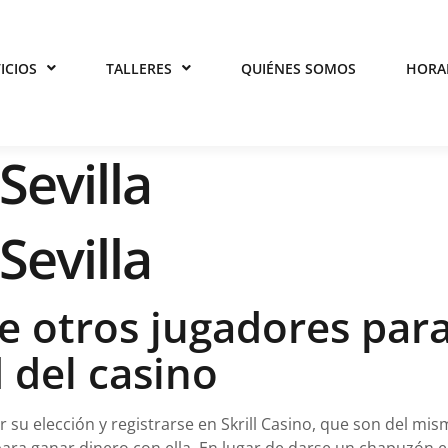
ICIOS
TALLERES
QUIÉNES SOMOS
HORA
Sevilla
Sevilla
de otros jugadores par
d del casino
r su elección y registrarse en Skrill Casino, que son del m
ra ganar dinero con ella. En lugar de darse un chapuzón en