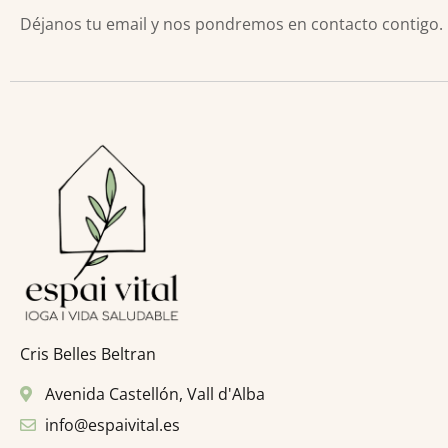
Déjanos tu email y nos pondremos en contacto contigo.
Cris Belles Beltran
Avenida Castellón, Vall d'Alba
info@espaivital.es