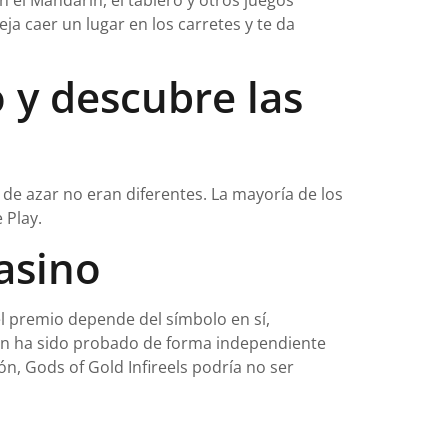
 caer un lugar en los carretes y te da
o y descubre las
 de azar no eran diferentes. La mayoría de los
 Play.
asino
l premio depende del símbolo en sí,
ién ha sido probado de forma independiente
ón, Gods of Gold Infireels podría no ser