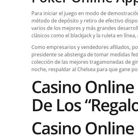
Para iniciar el juego en modo de demostraci
método de depósito y retiro de efectivo dispo
varios de los mejores y más grandes desarrolla
clásicos como el blackjack y la ruleta en lín
Como empresarios y vendedores afiliados, por 
presidente se abstenga de tomar medidas fede
colección de las mejores tragamonedas de giro
noche, respaldar al Chelsea para que gane po
Casino Online 
De Los “regal
Casino Online 