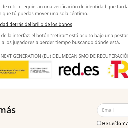
de retiro requieran una verificación de identidad que tarda 
in que tú puedas mover una sola céntimo.
idad detrás del brillo de los bonos
e la interfaz: el botón “retirar” está oculto bajo una pestañ
do a los jugadores a perder tiempo buscando dónde está.
NEXT GENERATION (EU) DEL MECANISMO DE RECUPERACIÓN 
 más
He Leído Y 