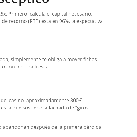
x. Primero, calcula el capital necesario:
asa de retorno (RTP) está en 96%, la expectativa
 nada; simplemente te obliga a mover fichas
to con pintura fresca.
o del casino, aproximadamente 800 €
s la que sostiene la fachada de “giros
bono abandonan después de la primera pérdida