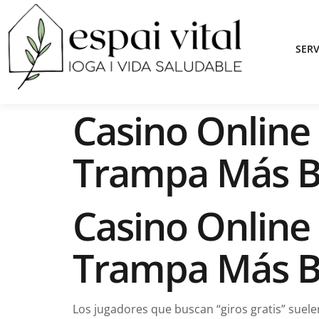
SERV
Casino Online 
Trampa Más Bri
Casino Online 
Trampa Más Bri
Los jugadores que buscan “giros gratis” suele