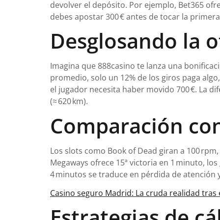
devolver el depósito. Por ejemplo, Bet365 ofre
debes apostar 300 € antes de tocar la primera 
Desglosando la of
Imagina que 888casino te lanza una bonificación
promedio, solo un 12% de los giros paga algo, y
el jugador necesita haber movido 700 €. La di
(≈ 620 km).
Comparación con 
Los slots como Book of Dead giran a 100 rpm,
Megaways ofrece 15ª victoria en 1 minuto, los 
4 minutos se traduce en pérdida de atención y,
Casino seguro Madrid: La cruda realidad tras el
Estrategias de cá