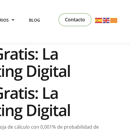
Contacto
RIOS
BLOG
ratis: La
ng Digital
ratis: La
ng Digital
hoja de cálculo con 0,001% de probabilidad de