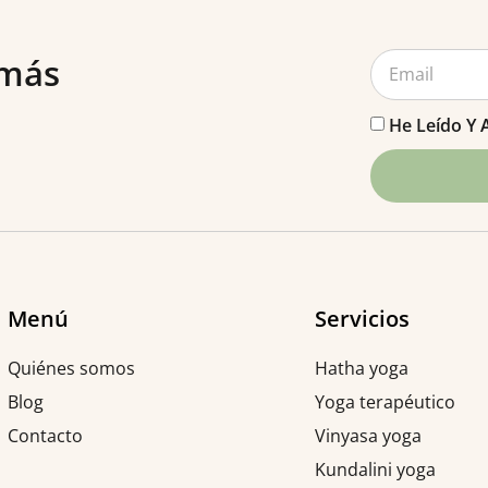
 más
He Leído Y 
Menú
Servicios
Quiénes somos
Hatha yoga
Blog
Yoga terapéutico
Contacto
Vinyasa yoga
Kundalini yoga