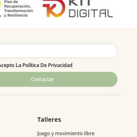
Acepto La
Política De Privacidad
Contactar
Talleres
Juego y movimiento libre