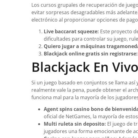
Los cursos grupales de recuperación de juego
evitar sorpresas desagradables más adelante
electrónico al proporcionar opciones de pag
Live baccarat squeeze:
Este proyecto de
dificultades para controlar su juego, rul
Quiero jugar a máquinas tragamoneda
Blackjack online gratis sin registrarse:
Blackjack En Viv
Si un juego basado en conjuntos se llama así
realmente vale la pena, puede obtener el arc
funciona mal para la mayoría de los jugadores
Agent spins casino bono de bienvenida 
oficial de NetGames, la mayoría de estos
Multi ruleta sin deposito:
El juego de 
jugadores una forma emocionante de acc