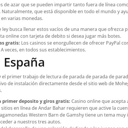
s de azar que se pueden impartir tanto fuera de línea como
. Naturalmente, que está disponible en todo el mundo y ay
o en varias monedas.
 ley busca llenar estos vacíos de una manera que ofrezca p
eta online con tarjeta de debito si desea jugar más botes.
s gratis:
Los casinos se enorgullecen de ofrecer PayPal com
A veces, en todos sus establecimientos.
o España
 y el primer trabajo de lectura de parada de parada de par
hivo de instalación directamente desde el sitio web de Mohe
.
primer deposito y giros gratis:
Casino online que acepta a
 sitios en línea de Andar Bahar requieren que active la cue
tragamonedas Western Barn de Gamshy tiene un tema muy in
eder a nuestros tres autos.