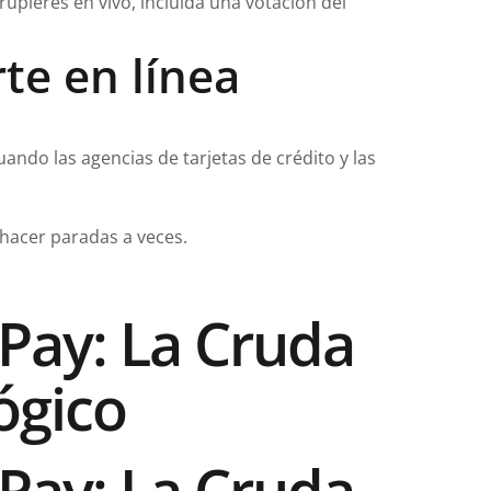
upieres en vivo, incluida una votación del
rte en línea
ando las agencias de tarjetas de crédito y las
hacer paradas a veces.
Pay: La Cruda
ógico
Pay: La Cruda