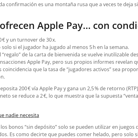
da confirmación es una montaña rusa que a veces te deja si
ofrecen Apple Pay… con condi
€ y un turnover de 30 x.
o solo si el jugador ha jugado al menos 5 h en la semana.
l “regalo” de la carta de bienvenida se vuelve inutilizable de
ansacciones Apple Pay, pero sus propios informes revelan q
es coincidencia que la tasa de “jugadores activos” sea prop
ón.
deposita 200 € vía Apple Pay y gana un 2,5 % de retorno (RTP
neto se reduce a 2 €, lo que muestra que la supuesta “ventaja
ue nadie necesita
 los bonos “sin depósito” solo se pueden utilizar en juegos
. Es como decirte que puedes comer helado, pero solo si lo