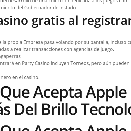
el desarrollo de una colección dedicada a los juegos con cr
amiento del Gobernador del estado.
ino gratis al registra
 la propia Empresa pasa volando por su pantalla, incluso cu
tadas a realizar transacciones con agencias de juego.
ragaperras
ntrará en Party Casino incluyen Torneos, pero aún pueden 
nero en el casino.
 Que Acepta Apple 
s Del Brillo Tecnol
 Que Acepta Apple 