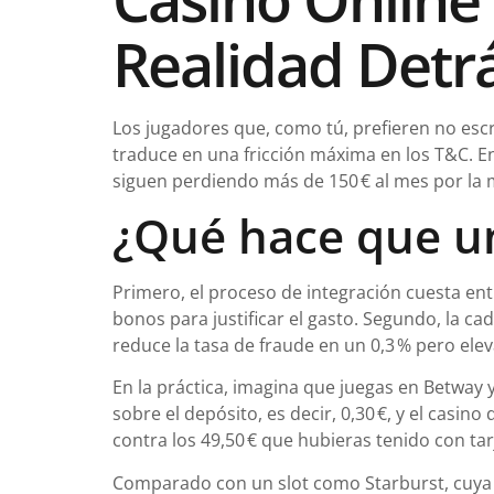
Realidad Detrá
Los jugadores que, como tú, prefieren no esc
traduce en una fricción máxima en los T&C. En
siguen perdiendo más de 150 € al mes por la
¿Qué hace que un
Primero, el proceso de integración cuesta entr
bonos para justificar el gasto. Segundo, la ca
reduce la tasa de fraude en un 0,3 % pero ele
En la práctica, imagina que juegas en Betway 
sobre el depósito, es decir, 0,30 €, y el casin
contra los 49,50 € que hubieras tenido con tarj
Comparado con un slot como Starburst, cuya vo