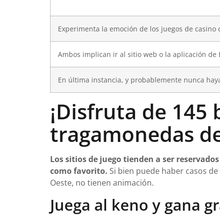
Experimenta la emoción de los juegos de casino c
Ambos implican ir al sitio web o la aplicación de
En última instancia, y probablemente nunca haya
¡Disfruta de 145 
tragamonedas del
Los sitios de juego tienden a ser reservad
como favorito.
Si bien puede haber casos de 
Oeste, no tienen animación.
Juega al keno y gana g