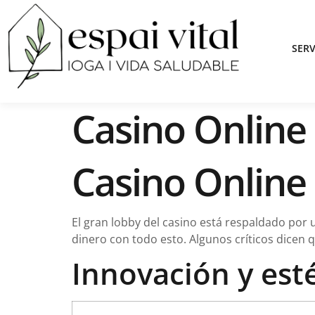
SERV
Casino Online
Casino Online
El gran lobby del casino está respaldado por
dinero con todo esto. Algunos críticos dicen 
Innovación y esté