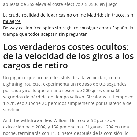
apuesta de 35x eleva el coste efectivo a 5.250€ en juego.
La cruda realidad de jugar casino online Madrid: sin trucos, sin
milagros
Betway casino free spins sin registro consigue ahora España: la
trampa que todos aceptan sin preguntar
Los verdaderos costes ocultos:
de la velocidad de los giros a los
cargos de retiro
Un jugador que prefiere los slots de alta velocidad, como
Lightning Roulette, experimenta un retraso de 0,3 segundos
por cada giro, lo que en una sesión de 200 giros suma 60
segundos de pérdida de tiempo valioso. Si valoras tu tiempo en
12€/h, eso supone 2€ perdidos simplemente por la latencia del
servidor.
And the withdrawal fee: William Hill cobra 5€ por cada
extracción bajo 200€, y 15€ por encima. Si ganas 120€ en una
noche, terminarás con 115€ netos después de la comisión, lo