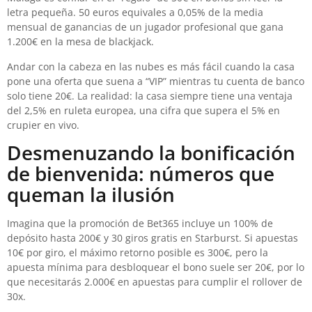
letra pequeña. 50 euros equivales a 0,05% de la media
mensual de ganancias de un jugador profesional que gana
1.200€ en la mesa de blackjack.
Andar con la cabeza en las nubes es más fácil cuando la casa
pone una oferta que suena a “VIP” mientras tu cuenta de banco
solo tiene 20€. La realidad: la casa siempre tiene una ventaja
del 2,5% en ruleta europea, una cifra que supera el 5% en
crupier en vivo.
Desmenuzando la bonificación
de bienvenida: números que
queman la ilusión
Imagina que la promoción de Bet365 incluye un 100% de
depósito hasta 200€ y 30 giros gratis en Starburst. Si apuestas
10€ por giro, el máximo retorno posible es 300€, pero la
apuesta mínima para desbloquear el bono suele ser 20€, por lo
que necesitarás 2.000€ en apuestas para cumplir el rollover de
30x.