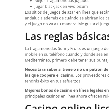
Mejor Tragamonedas Jugabet
Jugar blackjack en vivo bizum
Los sitios de juegos de azar en línea que está
andalucia además de cuándo se abrirán los ca
y el juego no va a tu manera. Me gusta el jue
Las reglas básica
La tragamonedas Sunny Fruits es un juego de 5
mobile en su teléfono cuando y donde sea en Irl
Mediterráneo, primero debe tener sus puntaj
Necesitará saber si tiene o no un patrón de
las que coopera el casino.
Los proveedores d
tendrás éxito en tus esfuerzos.
Mejores bonos de casino en línea legales e
principales casinos en línea ahora ofrecen rul
Casino online li