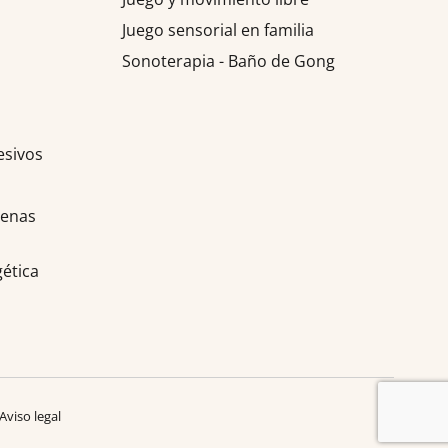
Juego sensorial en familia
Sonoterapia - Baño de Gong
esivos
denas
gética
Aviso legal