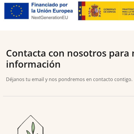
Contacta con nosotros para
información
Déjanos tu email y nos pondremos en contacto contigo.