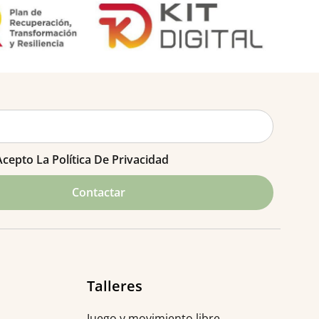
Acepto La
Política De Privacidad
Contactar
Talleres
Juego y movimiento libre