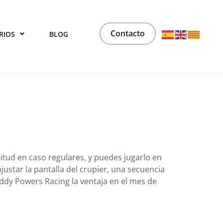
Contacto
RIOS
BLOG
itud en caso regulares, y puedes jugarlo en
ustar la pantalla del crupier, una secuencia
addy Powers Racing la ventaja en el mes de