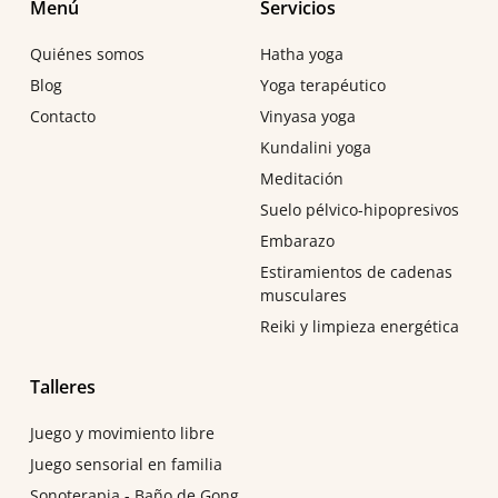
Menú
Servicios
Quiénes somos
Hatha yoga
Blog
Yoga terapéutico
Contacto
Vinyasa yoga
Kundalini yoga
Meditación
Suelo pélvico-hipopresivos
Embarazo
Estiramientos de cadenas
musculares
Reiki y limpieza energética
Talleres
Juego y movimiento libre
Juego sensorial en familia
Sonoterapia - Baño de Gong